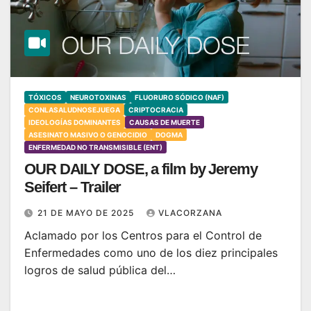
TÓXICOS
NEUROTOXINAS
FLUORURO SÓDICO (NAF)
CONLASALUDNOSEJUEGA
CRIPTOCRACIA
IDEOLOGÍAS DOMINANTES
CAUSAS DE MUERTE
ASESINATO MASIVO O GENOCIDIO
DOGMA
ENFERMEDAD NO TRANSMISIBLE (ENT)
OUR DAILY DOSE, a film by Jeremy
Seifert – Trailer
21 DE MAYO DE 2025
VLACORZANA
Aclamado por los Centros para el Control de
Enfermedades como uno de los diez principales
logros de salud pública del…