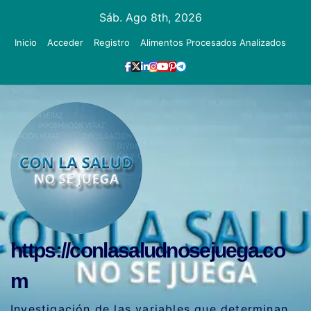
Ir
Sáb. Ago 8th, 2026
al
Inicio
Acceder
Registro
Alimentos Procesados Analizados
contenido
https://conlasaludnosejuega.co
m
Investigación de las variables que determinan