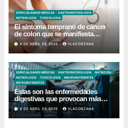
ESPECIALIDADES MÉDICAS
GASTROENTEROLOGÍA
NUTRIOLOGÍA
TOXICOLOGÍA
El síntoma temprano de cáncer
de colon que se manifiesta
cuando vas al baño
9 DE ABRIL DE 2025
VLACORZANA
ESPECIALIDADES MÉDICAS
GASTROENTEROLOGÍA
NUTRICIÓN
NUTRIOLOGÍA
TOXICOLOGÍA
MACRONUTRIENTES
MICRONUTRIENTES
Estas son las enfermedades
digestivas que provocan más
hospitalizaciones en España
9 DE ABRIL DE 2025
VLACORZANA