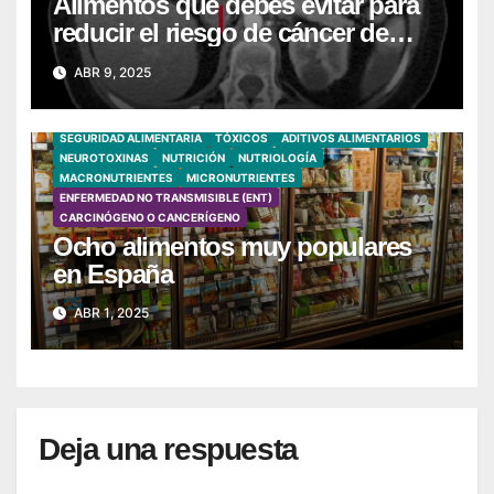
Alimentos que debes evitar para
reducir el riesgo de cáncer de
páncreas
ABR 9, 2025
SEGURIDAD ALIMENTARIA
TÓXICOS
ADITIVOS ALIMENTARIOS
NEUROTOXINAS
NUTRICIÓN
NUTRIOLOGÍA
MACRONUTRIENTES
MICRONUTRIENTES
ENFERMEDAD NO TRANSMISIBLE (ENT)
CARCINÓGENO O CANCERÍGENO
Ocho alimentos muy populares
en España
ABR 1, 2025
Deja una respuesta