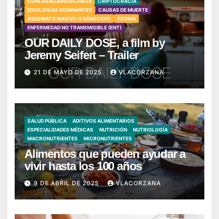
CONLASALUDNOSEJUEGA
CRIPTOCRACIA
IDEOLOGÍAS DOMINANTES
CAUSAS DE MUERTE
ASESINATO MASIVO O GENOCIDIO
DOGMA
ENFERMEDAD NO TRANSMISIBLE (ENT)
OUR DAILY DOSE, a film by
Jeremy Seifert – Trailer
21 DE MAYO DE 2025
VLACORZANA
SALUD PÚBLICA
ADITIVOS ALIMENTARIOS
ESPECIALIDADES MÉDICAS
NUTRICIÓN
NUTRIOLOGÍA
MACRONUTRIENTES
MICRONUTRIENTES
Alimentos que pueden ayudar a
vivir hasta los 100 años
9 DE ABRIL DE 2025
VLACORZANA