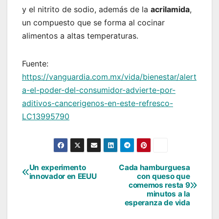
y el nitrito de sodio, además de la
acrilamida
,
un compuesto que se forma al cocinar
alimentos a altas temperaturas.
Fuente:
https://vanguardia.com.mx/vida/bienestar/alert
a-el-poder-del-consumidor-advierte-por-
aditivos-cancerigenos-en-este-refresco-
LC13995790
Un experimento
Cada hamburguesa
Navegación
innovador en EEUU
con queso que
comemos resta 9
de
minutos a la
esperanza de vida
entradas