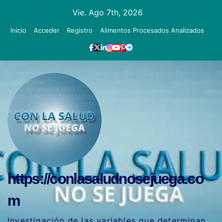
Ir
Vie. Ago 7th, 2026
al
Inicio
Acceder
Registro
Alimentos Procesados Analizados
contenido
https://conlasaludnosejuega.co
m
Investigación de las variables que determinan