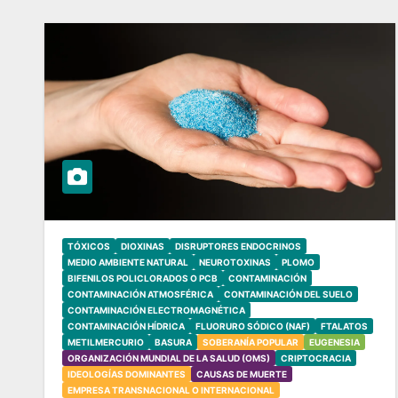
TÓXICOS
DIOXINAS
DISRUPTORES ENDOCRINOS
MEDIO AMBIENTE NATURAL
NEUROTOXINAS
PLOMO
BIFENILOS POLICLORADOS O PCB
CONTAMINACIÓN
CONTAMINACIÓN ATMOSFÉRICA
CONTAMINACIÓN DEL SUELO
CONTAMINACIÓN ELECTROMAGNÉTICA
CONTAMINACIÓN HÍDRICA
FLUORURO SÓDICO (NAF)
FTALATOS
METILMERCURIO
BASURA
SOBERANÍA POPULAR
EUGENESIA
ORGANIZACIÓN MUNDIAL DE LA SALUD (OMS)
CRIPTOCRACIA
IDEOLOGÍAS DOMINANTES
CAUSAS DE MUERTE
EMPRESA TRANSNACIONAL O INTERNACIONAL