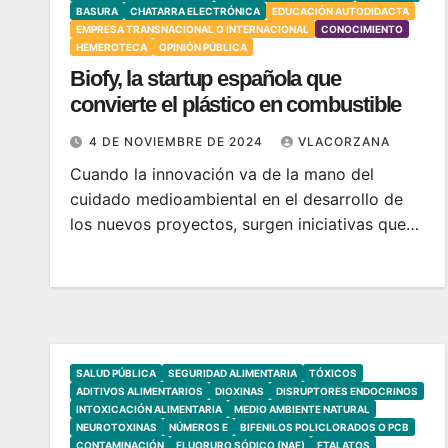
BASURA
CHATARRA ELECTRÓNICA
EDUCACIÓN AUTODIDACTA
EMPRESA TRANSNACIONAL O INTERNACIONAL
CONOCIMIENTO
HEMEROTECA
OPINIÓN PÚBLICA
Biofy, la startup española que
convierte el plástico en combustible
4 DE NOVIEMBRE DE 2024
VLACORZANA
Cuando la innovación va de la mano del
cuidado medioambiental en el desarrollo de
los nuevos proyectos, surgen iniciativas que…
SALUD PÚBLICA
SEGURIDAD ALIMENTARIA
TÓXICOS
ADITIVOS ALIMENTARIOS
DIOXINAS
DISRUPTORES ENDOCRINOS
INTOXICACIÓN ALIMENTARIA
MEDIO AMBIENTE NATURAL
NEUROTOXINAS
NÚMEROS E
BIFENILOS POLICLORADOS O PCB
CONTAMINACIÓN
FLUORURO SÓDICO (NAF)
FTALATOS