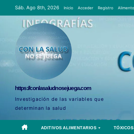
Ir
Sáb. Ago 8th, 2026
Inicio
Acceder
Registro
Aliment
al
contenido
https://conlasaludnosejuega.com
Investigación de las variables que
determinan la salud
ADITIVOS ALIMENTARIOS
TÓXICO