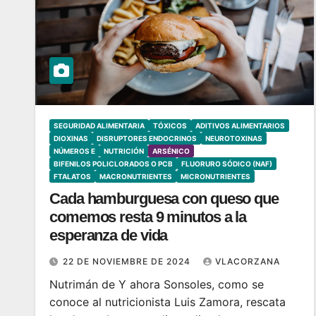
SEGURIDAD ALIMENTARIA
TÓXICOS
ADITIVOS ALIMENTARIOS
DIOXINAS
DISRUPTORES ENDOCRINOS
NEUROTOXINAS
NÚMEROS E
NUTRICIÓN
ARSÉNICO
BIFENILOS POLICLORADOS O PCB
FLUORURO SÓDICO (NAF)
FTALATOS
MACRONUTRIENTES
MICRONUTRIENTES
Cada hamburguesa con queso que
comemos resta 9 minutos a la
esperanza de vida
22 DE NOVIEMBRE DE 2024
VLACORZANA
Nutrimán de Y ahora Sonsoles, como se
conoce al nutricionista Luis Zamora, rescata