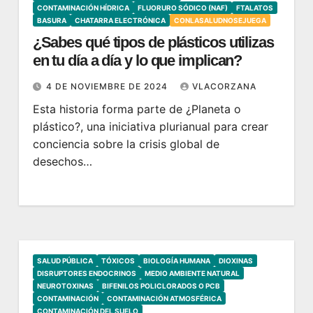
CONTAMINACIÓN HÍDRICA
FLUORURO SÓDICO (NAF)
FTALATOS
BASURA
CHATARRA ELECTRÓNICA
CONLASALUDNOSEJUEGA
¿Sabes qué tipos de plásticos utilizas
en tu día a día y lo que implican?
4 DE NOVIEMBRE DE 2024
VLACORZANA
Esta historia forma parte de ¿Planeta o
plástico?, una iniciativa plurianual para crear
conciencia sobre la crisis global de
desechos…
SALUD PÚBLICA
TÓXICOS
BIOLOGÍA HUMANA
DIOXINAS
DISRUPTORES ENDOCRINOS
MEDIO AMBIENTE NATURAL
NEUROTOXINAS
BIFENILOS POLICLORADOS O PCB
CONTAMINACIÓN
CONTAMINACIÓN ATMOSFÉRICA
CONTAMINACIÓN DEL SUELO