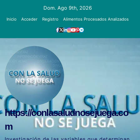
Ir
Dom. Ago 9th, 2026
al
Inicio
Acceder
Registro
Alimentos Procesados Analizados
contenido
https://conlasaludnosejuega.co
m
Investigación de las variables que determinan