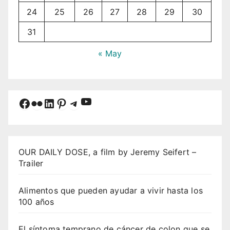
24
25
26
27
28
29
30
31
« May
YouTube
Facebook
Flickr
LinkedIn
Pinterest
Telegram
OUR DAILY DOSE, a film by Jeremy Seifert –
Trailer
Alimentos que pueden ayudar a vivir hasta los
100 años
El síntoma temprano de cáncer de colon que se