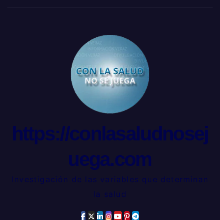
https://conlasaludnosej
uega.com
Investigación de las variables que determinan
la salud