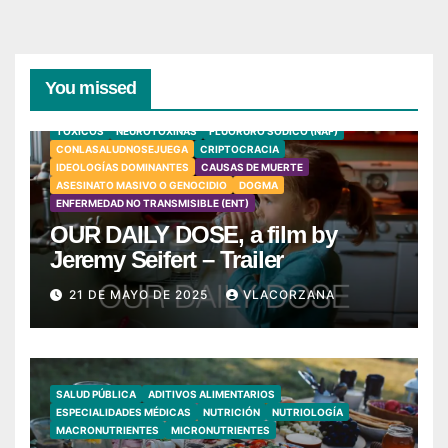
You missed
TÓXICOS
NEUROTOXINAS
FLUORURO SÓDICO (NAF)
CONLASALUDNOSEJUEGA
CRIPTOCRACIA
IDEOLOGÍAS DOMINANTES
CAUSAS DE MUERTE
ASESINATO MASIVO O GENOCIDIO
DOGMA
ENFERMEDAD NO TRANSMISIBLE (ENT)
OUR DAILY DOSE, a film by
Jeremy Seifert – Trailer
21 DE MAYO DE 2025
VLACORZANA
SALUD PÚBLICA
ADITIVOS ALIMENTARIOS
ESPECIALIDADES MÉDICAS
NUTRICIÓN
NUTRIOLOGÍA
MACRONUTRIENTES
MICRONUTRIENTES