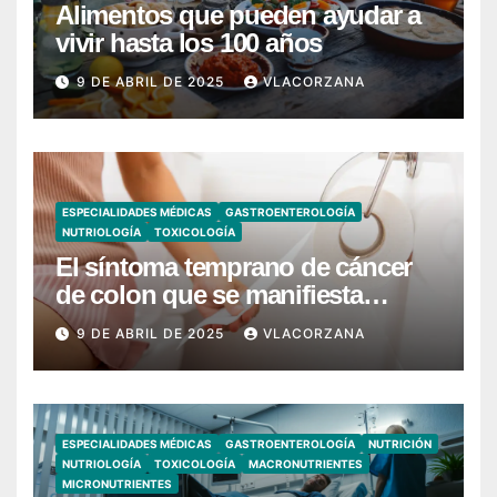
Alimentos que pueden ayudar a
vivir hasta los 100 años
9 DE ABRIL DE 2025
VLACORZANA
ESPECIALIDADES MÉDICAS
GASTROENTEROLOGÍA
NUTRIOLOGÍA
TOXICOLOGÍA
El síntoma temprano de cáncer
de colon que se manifiesta
cuando vas al baño
9 DE ABRIL DE 2025
VLACORZANA
ESPECIALIDADES MÉDICAS
GASTROENTEROLOGÍA
NUTRICIÓN
NUTRIOLOGÍA
TOXICOLOGÍA
MACRONUTRIENTES
MICRONUTRIENTES