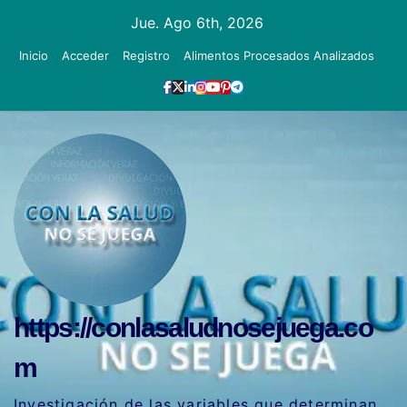
Ir
Jue. Ago 6th, 2026
al
Inicio
Acceder
Registro
Alimentos Procesados Analizados
contenido
https://conlasaludnosejuega.co
m
Investigación de las variables que determinan