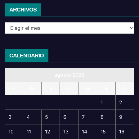
Archivos
ARCHIVOS
CALENDARIO
agosto 2026
L
M
X
J
V
S
D
1
2
3
4
5
6
7
8
9
10
11
12
13
14
15
16