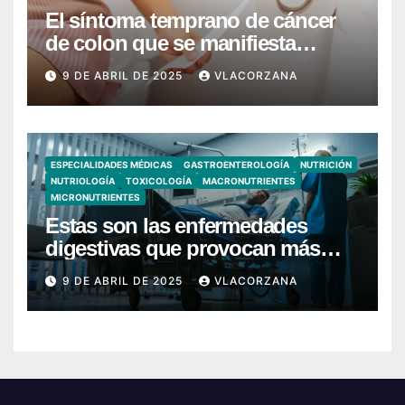
El síntoma temprano de cáncer
de colon que se manifiesta
cuando vas al baño
9 DE ABRIL DE 2025
VLACORZANA
ESPECIALIDADES MÉDICAS
GASTROENTEROLOGÍA
NUTRICIÓN
NUTRIOLOGÍA
TOXICOLOGÍA
MACRONUTRIENTES
MICRONUTRIENTES
Estas son las enfermedades
digestivas que provocan más
hospitalizaciones en España
9 DE ABRIL DE 2025
VLACORZANA