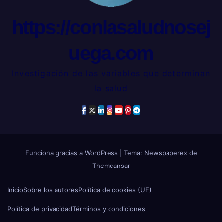
https://conlasaludnosej
uega.com
Investigación de las variables que determinan
la salud
Funciona gracias a WordPress
|
Tema: Newspaperex de
Themeansar
Inicio
Sobre los autores
Política de cookies (UE)
Política de privacidad
Términos y condiciones