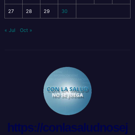
27
28
29
30
« Jul
Oct »
https://conlasaludnosej