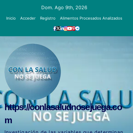
Ir
Dom. Ago 9th, 2026
al
Inicio
Acceder
Registro
Alimentos Procesados Analizados
contenido
https://conlasaludnosejuega.co
m
Investigación de las variables que determinan