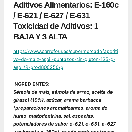
Aditivos Alimentarios
: E-160c
/ E-621 / E-627 / E-631
Toxicidad de Aditivos
: 1
BAJA Y 3 ALTA
https://www.carrefour.es/supermercado/aperiti
vo-de-maiz-aspil-puntazos-sin-gluten-125-g-
aspil/R-prod800250/p
INGREDIENTES
:
Sémola de maíz, sémola de arroz, aceite de
girasol (19%), azúcar, aroma barbacoa
(preparaciones aromatizantes, aroma de
humo, maltodextrina, sal, especias,
potenciadores de sabor e-621, e-631, e-627
y colorante e-160c). puede contener trazas