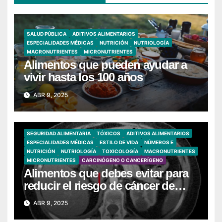
SALUD PÚBLICA
ADITIVOS ALIMENTARIOS
ESPECIALIDADES MÉDICAS
NUTRICIÓN
NUTRIOLOGÍA
MACRONUTRIENTES
MICRONUTRIENTES
Alimentos que pueden ayudar a
vivir hasta los 100 años
ABR 9, 2025
SEGURIDAD ALIMENTARIA
TÓXICOS
ADITIVOS ALIMENTARIOS
ESPECIALIDADES MÉDICAS
ESTILO DE VIDA
NÚMEROS E
NUTRICIÓN
NUTRIOLOGÍA
TOXICOLOGÍA
MACRONUTRIENTES
MICRONUTRIENTES
CARCINÓGENO O CANCERÍGENO
Alimentos que debes evitar para
reducir el riesgo de cáncer de
páncreas
ABR 9, 2025