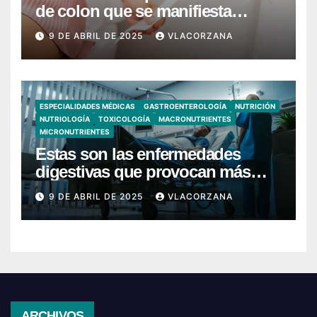
de colon que se manifiesta
cuando vas al baño
9 DE ABRIL DE 2025
VLACORZANA
ESPECIALIDADES MÉDICAS
GASTROENTEROLOGÍA
NUTRICIÓN
NUTRIOLOGÍA
TOXICOLOGÍA
MACRONUTRIENTES
MICRONUTRIENTES
Estas son las enfermedades
digestivas que provocan más
hospitalizaciones en España
9 DE ABRIL DE 2025
VLACORZANA
Archivos
ARCHIVOS