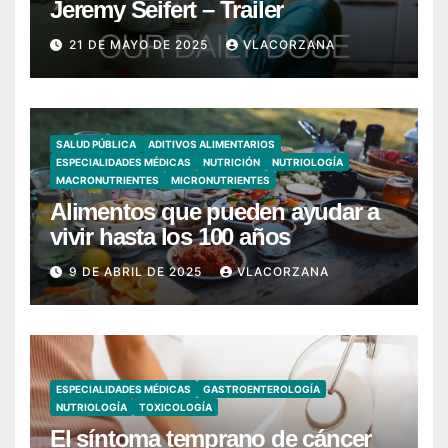
Jeremy Seifert – Trailer
21 DE MAYO DE 2025
VLACORZANA
SALUD PÚBLICA
ADITIVOS ALIMENTARIOS
ESPECIALIDADES MÉDICAS
NUTRICIÓN
NUTRIOLOGÍA
MACRONUTRIENTES
MICRONUTRIENTES
Alimentos que pueden ayudar a
vivir hasta los 100 años
9 DE ABRIL DE 2025
VLACORZANA
ESPECIALIDADES MÉDICAS
GASTROENTEROLOGÍA
NUTRIOLOGÍA
TOXICOLOGÍA
El síntoma temprano de cáncer