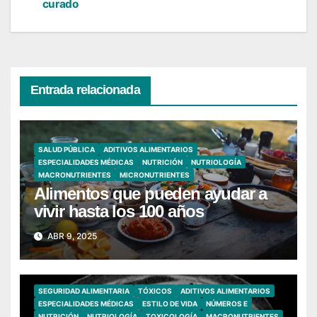
curado
de
entradas
Entrada relacionada
SALUD PÚBLICA
ADITIVOS ALIMENTARIOS
ESPECIALIDADES MÉDICAS
NUTRICIÓN
NUTRIOLOGÍA
MACRONUTRIENTES
MICRONUTRIENTES
Alimentos que pueden ayudar a
vivir hasta los 100 años
ABR 9, 2025
SEGURIDAD ALIMENTARIA
TÓXICOS
ADITIVOS ALIMENTARIOS
ESPECIALIDADES MÉDICAS
ESTILO DE VIDA
NÚMEROS E
NUTRICIÓN
NUTRIOLOGÍA
TOXICOLOGÍA
MACRONUTRIENTES