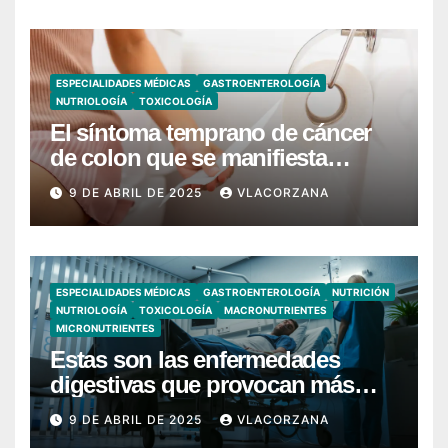
ESPECIALIDADES MÉDICAS
GASTROENTEROLOGÍA
NUTRIOLOGÍA
TOXICOLOGÍA
El síntoma temprano de cáncer
de colon que se manifiesta
cuando vas al baño
9 DE ABRIL DE 2025
VLACORZANA
ESPECIALIDADES MÉDICAS
GASTROENTEROLOGÍA
NUTRICIÓN
NUTRIOLOGÍA
TOXICOLOGÍA
MACRONUTRIENTES
MICRONUTRIENTES
Estas son las enfermedades
digestivas que provocan más
hospitalizaciones en España
9 DE ABRIL DE 2025
VLACORZANA