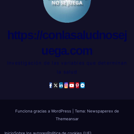
https://conlasaludnosej
uega.com
Investigación de las variables que determinan
la salud
Funciona gracias a WordPress
|
Tema: Newspaperex de
Themeansar
Inicio
Sobre los autores
Política de cookies (UE)