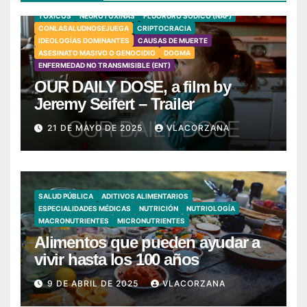
TÓXICOS
NEUROTOXINAS
FLUORURO SÓDICO (NAF)
CONLASALUDNOSEJUEGA
CRIPTOCRACIA
IDEOLOGÍAS DOMINANTES
CAUSAS DE MUERTE
ASESINATO MASIVO O GENOCIDIO
DOGMA
ENFERMEDAD NO TRANSMISIBLE (ENT)
OUR DAILY DOSE, a film by
Jeremy Seifert – Trailer
21 DE MAYO DE 2025
VLACORZANA
SALUD PÚBLICA
ADITIVOS ALIMENTARIOS
ESPECIALIDADES MÉDICAS
NUTRICIÓN
NUTRIOLOGÍA
MACRONUTRIENTES
MICRONUTRIENTES
Alimentos que pueden ayudar a
vivir hasta los 100 años
9 DE ABRIL DE 2025
VLACORZANA