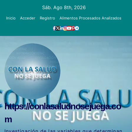
Ir
Sáb. Ago 8th, 2026
al
Inicio
Acceder
Registro
Alimentos Procesados Analizados
contenido
https://conlasaludnosejuega.co
m
Investigación de las variables que determinan