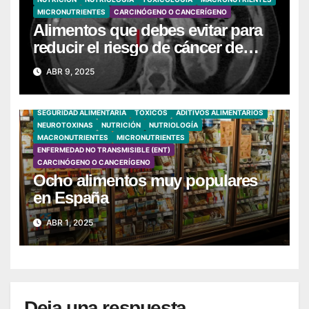
MICRONUTRIENTES
CARCINÓGENO O CANCERÍGENO
Alimentos que debes evitar para
reducir el riesgo de cáncer de
páncreas
ABR 9, 2025
SEGURIDAD ALIMENTARIA
TÓXICOS
ADITIVOS ALIMENTARIOS
NEUROTOXINAS
NUTRICIÓN
NUTRIOLOGÍA
MACRONUTRIENTES
MICRONUTRIENTES
ENFERMEDAD NO TRANSMISIBLE (ENT)
CARCINÓGENO O CANCERÍGENO
Ocho alimentos muy populares
en España
ABR 1, 2025
Deja una respuesta