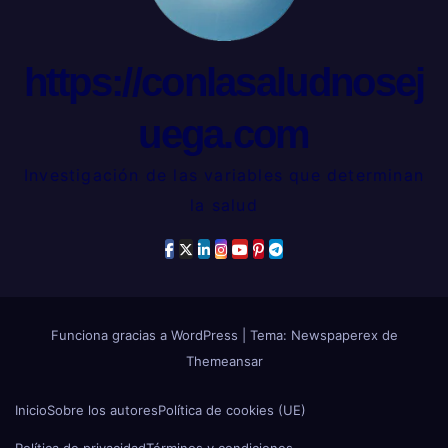
https://conlasaludnosej
uega.com
Investigación de las variables que determinan
la salud
Funciona gracias a WordPress
|
Tema: Newspaperex de
Themeansar
Inicio
Sobre los autores
Política de cookies (UE)