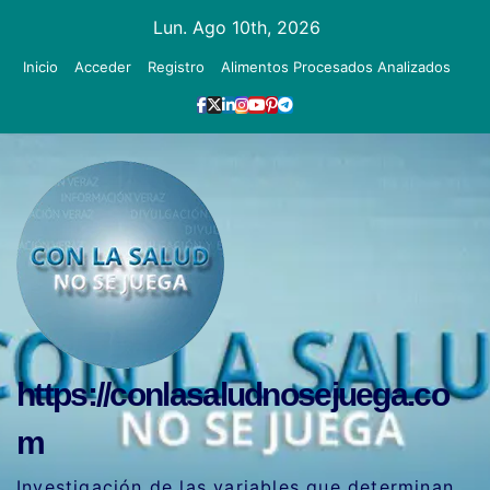
Ir
Lun. Ago 10th, 2026
al
Inicio
Acceder
Registro
Alimentos Procesados Analizados
contenido
https://conlasaludnosejuega.co
m
Investigación de las variables que determinan