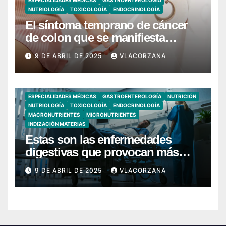
ESPECIALIDADES MÉDICAS
GASTROENTEROLOGÍA
NUTRIOLOGÍA
TOXICOLOGÍA
ENDOCRINOLOGÍA
El síntoma temprano de cáncer
de colon que se manifiesta
cuando vas al baño
9 DE ABRIL DE 2025
VLACORZANA
ESPECIALIDADES MÉDICAS
GASTROENTEROLOGÍA
NUTRICIÓN
NUTRIOLOGÍA
TOXICOLOGÍA
ENDOCRINOLOGÍA
MACRONUTRIENTES
MICRONUTRIENTES
INDIZACIÓN MATERIAS
Estas son las enfermedades
digestivas que provocan más
hospitalizaciones en España
9 DE ABRIL DE 2025
VLACORZANA