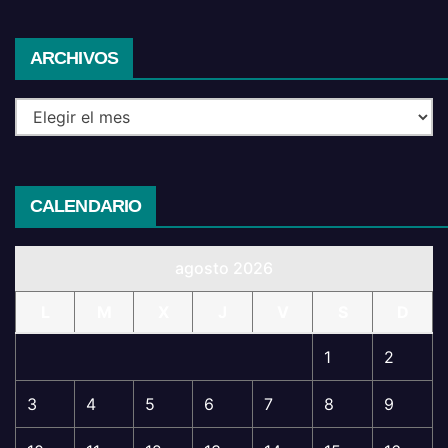
Archivos
ARCHIVOS
CALENDARIO
agosto 2026
L
M
X
J
V
S
D
1
2
3
4
5
6
7
8
9