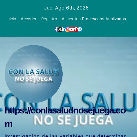
Ir
Jue. Ago 6th, 2026
al
Inicio
Acceder
Registro
Alimentos Procesados Analizados
contenido
https://conlasaludnosejuega.co
m
Investigación de las variables que determinan