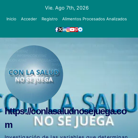
Ir
Vie. Ago 7th, 2026
al
Inicio
Acceder
Registro
Alimentos Procesados Analizados
contenido
https://conlasaludnosejuega.co
m
Investigación de las variables que determinan