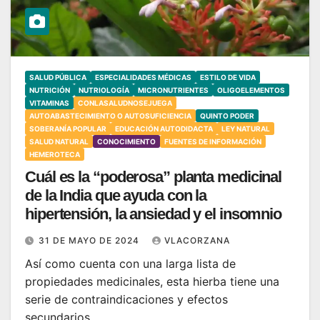
SALUD PÚBLICA
ESPECIALIDADES MÉDICAS
ESTILO DE VIDA
NUTRICIÓN
NUTRIOLOGÍA
MICRONUTRIENTES
OLIGOELEMENTOS
VITAMINAS
CONLASALUDNOSEJUEGA
AUTOABASTECIMIENTO O AUTOSUFICIENCIA
QUINTO PODER
SOBERANÍA POPULAR
EDUCACIÓN AUTODIDACTA
LEY NATURAL
SALUD NATURAL
CONOCIMIENTO
FUENTES DE INFORMACIÓN
HEMEROTECA
Cuál es la “poderosa” planta medicinal
de la India que ayuda con la
hipertensión, la ansiedad y el insomnio
31 DE MAYO DE 2024
VLACORZANA
Así como cuenta con una larga lista de
propiedades medicinales, esta hierba tiene una
serie de contraindicaciones y efectos
secundarios…