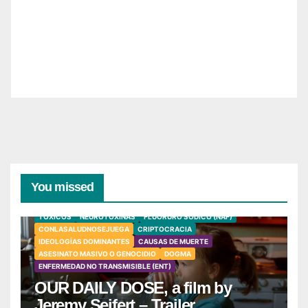
You missed
TÓXICOS
NEUROTOXINAS
FLUORURO SÓDICO (NAF)
CONLASALUDNOSEJUEGA
CRIPTOCRACIA
IDEOLOGÍAS DOMINANTES
CAUSAS DE MUERTE
ASESINATO MASIVO O GENOCIDIO
DOGMA
ENFERMEDAD NO TRANSMISIBLE (ENT)
OUR DAILY DOSE, a film by
Jeremy Seifert – Trailer