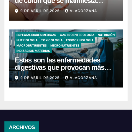
de colon que se manifiesta
cuando vas al baño
9 DE ABRIL DE 2025
VLACORZANA
ESPECIALIDADES MÉDICAS
GASTROENTEROLOGÍA
NUTRICIÓN
NUTRIOLOGÍA
TOXICOLOGÍA
ENDOCRINOLOGÍA
MACRONUTRIENTES
MICRONUTRIENTES
INDIZACIÓN MATERIAS
Estas son las enfermedades
digestivas que provocan más
hospitalizaciones en España
9 DE ABRIL DE 2025
VLACORZANA
Archivos
ARCHIVOS