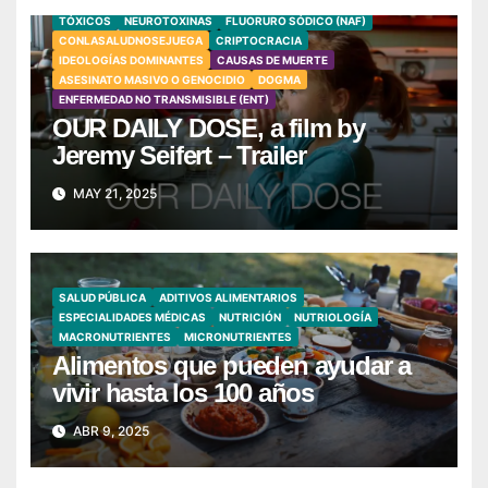
TÓXICOS
NEUROTOXINAS
FLUORURO SÓDICO (NAF)
CONLASALUDNOSEJUEGA
CRIPTOCRACIA
IDEOLOGÍAS DOMINANTES
CAUSAS DE MUERTE
ASESINATO MASIVO O GENOCIDIO
DOGMA
ENFERMEDAD NO TRANSMISIBLE (ENT)
OUR DAILY DOSE, a film by
Jeremy Seifert – Trailer
MAY 21, 2025
SALUD PÚBLICA
ADITIVOS ALIMENTARIOS
ESPECIALIDADES MÉDICAS
NUTRICIÓN
NUTRIOLOGÍA
MACRONUTRIENTES
MICRONUTRIENTES
Alimentos que pueden ayudar a
vivir hasta los 100 años
ABR 9, 2025