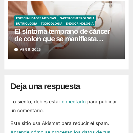
ESPECIALIDADES MÉDICAS
GASTROENTEROLOGÍA
NUTRIOLOGÍA
TOXICOLOGÍA
ENDOCRINOLOGÍA
El síntoma temprano de cáncer
de colon que se manifiesta
cuando vas al baño
ABR 9, 2025
Deja una respuesta
Lo siento, debes estar
conectado
para publicar
un comentario.
Este sitio usa Akismet para reducir el spam.
Aprende cómo se procesan los datos de tus