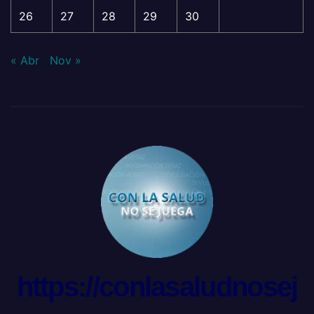
26
27
28
29
30
« Abr
Nov »
https://conlasaludnosej