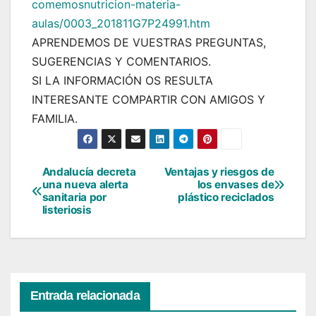
comemosnutricion-materia-
aulas/0003_201811G7P24991.htm
APRENDEMOS DE VUESTRAS PREGUNTAS,
SUGERENCIAS Y COMENTARIOS.
SI LA INFORMACIÓN OS RESULTA
INTERESANTE COMPARTIR CON AMIGOS Y
FAMILIA.
Andalucía decreta
Ventajas y riesgos de
Navegación
una nueva alerta
los envases de
sanitaria por
plástico reciclados
de
listeriosis
entradas
Entrada relacionada