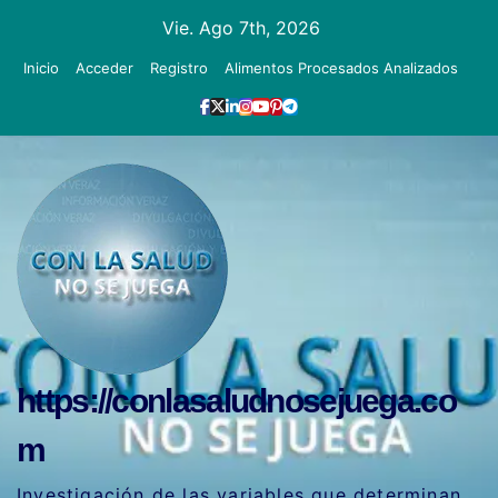
Ir
Vie. Ago 7th, 2026
al
Inicio
Acceder
Registro
Alimentos Procesados Analizados
contenido
https://conlasaludnosejuega.co
m
Investigación de las variables que determinan