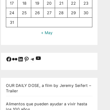
17
18
19
20
21
22
23
24
25
26
27
28
29
30
31
« May
YouTube
Facebook
Flickr
LinkedIn
Pinterest
Telegram
OUR DAILY DOSE, a film by Jeremy Seifert –
Trailer
Alimentos que pueden ayudar a vivir hasta
los 100 años