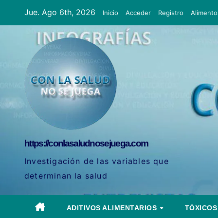
Ir
Jue. Ago 6th, 2026
Inicio
Acceder
Registro
Alimento
al
contenido
https://conlasaludnosejuega.com
Investigación de las variables que
determinan la salud
ADITIVOS ALIMENTARIOS
TÓXICO