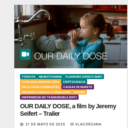
TÓXICOS
NEUROTOXINAS
FLUORURO SÓDICO (NAF)
CONLASALUDNOSEJUEGA
CRIPTOCRACIA
IDEOLOGÍAS DOMINANTES
CAUSAS DE MUERTE
ASESINATO MASIVO O GENOCIDIO
DOGMA
ENFERMEDAD NO TRANSMISIBLE (ENT)
OUR DAILY DOSE, a film by Jeremy
Seifert – Trailer
21 DE MAYO DE 2025
VLACORZANA