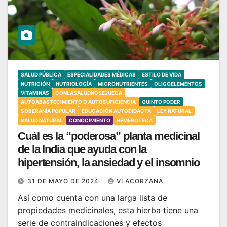
SALUD PÚBLICA
ESPECIALIDADES MÉDICAS
ESTILO DE VIDA
NUTRICIÓN
NUTRIOLOGÍA
MICRONUTRIENTES
OLIGOELEMENTOS
VITAMINAS
CONLASALUDNOSEJUEGA
AUTOABASTECIMIENTO O AUTOSUFICIENCIA
QUINTO PODER
SOBERANÍA POPULAR
EDUCACIÓN AUTODIDACTA
LEY NATURAL
SALUD NATURAL
CONOCIMIENTO
HEMEROTECA
Cuál es la “poderosa” planta medicinal
de la India que ayuda con la
hipertensión, la ansiedad y el insomnio
31 DE MAYO DE 2024
VLACORZANA
Así como cuenta con una larga lista de
propiedades medicinales, esta hierba tiene una
serie de contraindicaciones y efectos