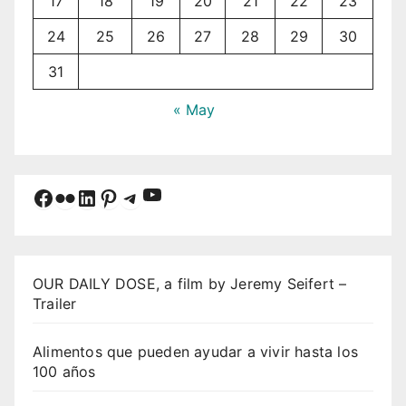
17
18
19
20
21
22
23
24
25
26
27
28
29
30
31
« May
YouTube
Facebook
Flickr
LinkedIn
Pinterest
Telegram
OUR DAILY DOSE, a film by Jeremy Seifert –
Trailer
Alimentos que pueden ayudar a vivir hasta los
100 años