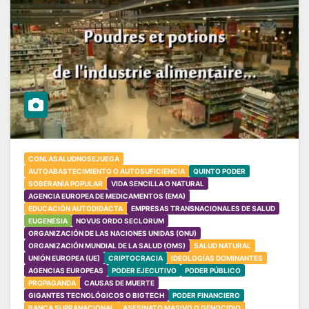
CONLASALUDNOSEJUEGA
AUTOABASTECIMIENTO O AUTOSUFICIENCIA
QUINTO PODER
SOBERANÍA POPULAR
VIDA SENCILLA O NATURAL
AGENCIA EUROPEA DE MEDICAMENTOS (EMA)
EDUCACIÓN AUTODIDACTA
EMPRESAS TRANSNACIONALES DE SALUD
EUGENESIA
NOVUS ORDO SECLORUM
ORGANIZACIÓN DE LAS NACIONES UNIDAS (ONU)
ORGANIZACIÓN MUNDIAL DE LA SALUD (OMS)
SALUD NATURAL
UNIÓN EUROPEA (UE)
CRIPTOCRACIA
IDEOLOGÍAS DOMINANTES
AGENCIAS EUROPEAS
PODER EJECUTIVO
PODER PÚBLICO
PROPAGANDA
CAUSAS DE MUERTE
GIGANTES TECNOLÓGICOS O BIGTECH
PODER FINANCIERO
BANCA SUPRANACIONAL
ASESINATO MASIVO O GENOCIDIO