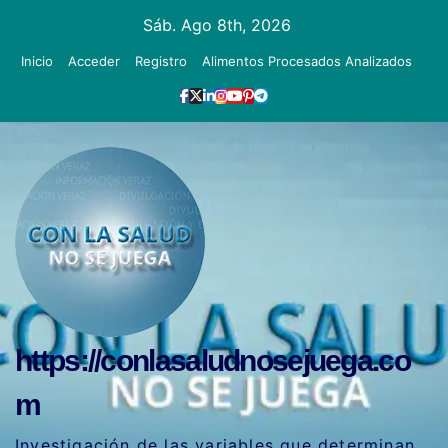
Ir
Sáb. Ago 8th, 2026
al
Inicio
Acceder
Registro
Alimentos Procesados Analizados
contenido
https://conlasaludnosejuega.co
m
Investigación de las variables que determinan