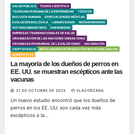
SALUD PÚBLICA
TEORÍA CIENTÍFICA
TEORÍA MICROBIANA DE LA ENFERMEDAD
TÓXICOS
BIOLOGÍA HUMANA
ESPECIALIDADES MÉDICAS
EVOLUCIÓN BIOLÓGICA
LAMARCKISMO
NEODARWINISMO
SISTEMA INMUNITARIO
DARWINISMO
EMPRESAS TRANSNACIONALES DE SALUD
ORGANIZACIÓN DE LAS NACIONES UNIDAS (ONU)
ORGANIZACIÓN MUNDIAL DE LA SALUD (OMS)
VACUNACIÓN
CRIPTOCRACIA
REGULADORES DE PRODUCTOS BIOTECNOLÓGICOS
HEMEROTECA
La mayoría de los dueños de perros en
EE. UU. se muestran escépticos ante las
vacunas
21 DE OCTUBRE DE 2023
VLACORZANA
Un nuevo estudio encontró que los dueños de
perros en los EE. UU. son cada vez más
escépticos a la…