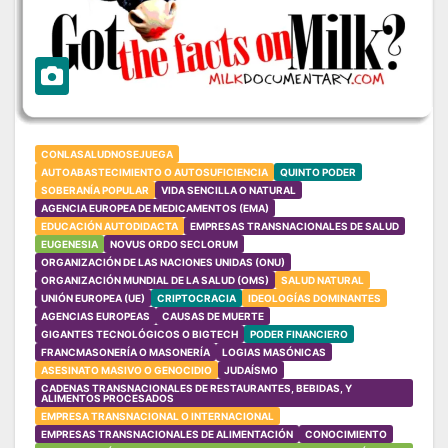
CONLASALUDNOSEJUEGA
AUTOABASTECIMIENTO O AUTOSUFICIENCIA
QUINTO PODER
SOBERANÍA POPULAR
VIDA SENCILLA O NATURAL
AGENCIA EUROPEA DE MEDICAMENTOS (EMA)
EDUCACIÓN AUTODIDACTA
EMPRESAS TRANSNACIONALES DE SALUD
EUGENESIA
NOVUS ORDO SECLORUM
ORGANIZACIÓN DE LAS NACIONES UNIDAS (ONU)
ORGANIZACIÓN MUNDIAL DE LA SALUD (OMS)
SALUD NATURAL
UNIÓN EUROPEA (UE)
CRIPTOCRACIA
IDEOLOGÍAS DOMINANTES
AGENCIAS EUROPEAS
CAUSAS DE MUERTE
GIGANTES TECNOLÓGICOS O BIGTECH
PODER FINANCIERO
FRANCMASONERÍA O MASONERÍA
LOGIAS MASÓNICAS
ASESINATO MASIVO O GENOCIDIO
JUDAÍSMO
CADENAS TRANSNACIONALES DE RESTAURANTES, BEBIDAS, Y
ALIMENTOS PROCESADOS
EMPRESA TRANSNACIONAL O INTERNACIONAL
EMPRESAS TRANSNACIONALES DE ALIMENTACIÓN
CONOCIMIENTO