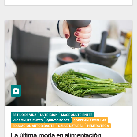
ESTILO DE VIDA
NUTRICIÓN
MACRONUTRIENTES
MICRONUTRIENTES
QUINTO PODER
SOBERANÍA POPULAR
EDUCACIÓN AUTODIDACTA
SALUD NATURAL
HEMEROTECA
La última moda en alimentación