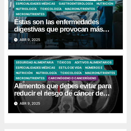
ESPECIALIDADES MÉDICAS
GASTROENTEROLOGÍA
NUTRICIÓN
NUTRIOLOGÍA
TOXICOLOGÍA
MACRONUTRIENTES
MICRONUTRIENTES
Estas son las enfermedades
digestivas que provocan más
hospitalizaciones en España
ABR 9, 2025
SEGURIDAD ALIMENTARIA
TÓXICOS
ADITIVOS ALIMENTARIOS
ESPECIALIDADES MÉDICAS
ESTILO DE VIDA
NÚMEROS E
NUTRICIÓN
NUTRIOLOGÍA
TOXICOLOGÍA
MACRONUTRIENTES
MICRONUTRIENTES
CARCINÓGENO O CANCERÍGENO
Alimentos que debes evitar para
reducir el riesgo de cáncer de
páncreas
ABR 9, 2025