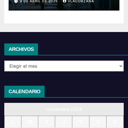
9 DE ABRIL DE 2025
VLACORZANA
Archivos
ARCHIVOS
CALENDARIO
noviembre 2024
L
M
X
J
V
S
D