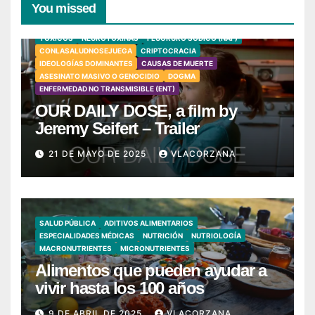
You missed
TÓXICOS
NEUROTOXINAS
FLUORURO SÓDICO (NAF)
CONLASALUDNOSEJUEGA
CRIPTOCRACIA
IDEOLOGÍAS DOMINANTES
CAUSAS DE MUERTE
ASESINATO MASIVO O GENOCIDIO
DOGMA
ENFERMEDAD NO TRANSMISIBLE (ENT)
OUR DAILY DOSE, a film by
Jeremy Seifert – Trailer
21 DE MAYO DE 2025
VLACORZANA
SALUD PÚBLICA
ADITIVOS ALIMENTARIOS
ESPECIALIDADES MÉDICAS
NUTRICIÓN
NUTRIOLOGÍA
MACRONUTRIENTES
MICRONUTRIENTES
Alimentos que pueden ayudar a
vivir hasta los 100 años
9 DE ABRIL DE 2025
VLACORZANA