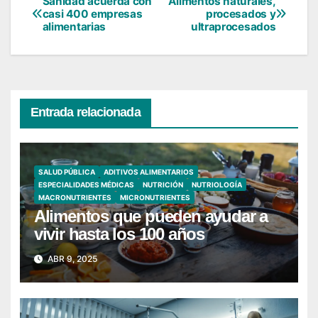
Sanidad acuerda con
Alimentos naturales,
Navegación
casi 400 empresas
procesados y
alimentarias
ultraprocesados
de
entradas
Entrada relacionada
SALUD PÚBLICA
ADITIVOS ALIMENTARIOS
ESPECIALIDADES MÉDICAS
NUTRICIÓN
NUTRIOLOGÍA
MACRONUTRIENTES
MICRONUTRIENTES
Alimentos que pueden ayudar a
vivir hasta los 100 años
ABR 9, 2025