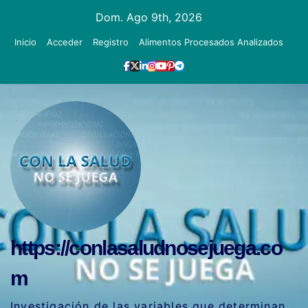
Ir
Dom. Ago 9th, 2026
al
Inicio
Acceder
Registro
Alimentos Procesados Analizados
contenido
https://conlasaludnosejuega.co
m
Investigación de las variables que determinan