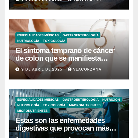
ESPECIALIDADES MÉDICAS
GASTROENTEROLOGÍA
NUTRIOLOGÍA
TOXICOLOGÍA
El síntoma temprano de cáncer
de colon que se manifiesta
cuando vas al baño
9 DE ABRIL DE 2025
VLACORZANA
ESPECIALIDADES MÉDICAS
GASTROENTEROLOGÍA
NUTRICIÓN
NUTRIOLOGÍA
TOXICOLOGÍA
MACRONUTRIENTES
MICRONUTRIENTES
Estas son las enfermedades
digestivas que provocan más
hospitalizaciones en España