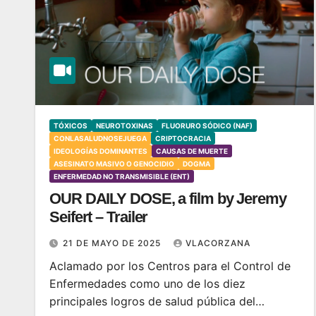
TÓXICOS
NEUROTOXINAS
FLUORURO SÓDICO (NAF)
CONLASALUDNOSEJUEGA
CRIPTOCRACIA
IDEOLOGÍAS DOMINANTES
CAUSAS DE MUERTE
ASESINATO MASIVO O GENOCIDIO
DOGMA
ENFERMEDAD NO TRANSMISIBLE (ENT)
OUR DAILY DOSE, a film by Jeremy
Seifert – Trailer
21 DE MAYO DE 2025
VLACORZANA
Aclamado por los Centros para el Control de
Enfermedades como uno de los diez
principales logros de salud pública del…