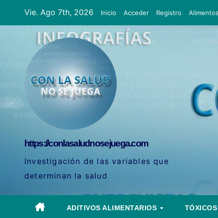
Ir
Vie. Ago 7th, 2026
Inicio
Acceder
Registro
Alimento
al
contenido
https://conlasaludnosejuega.com
Investigación de las variables que
determinan la salud
ADITIVOS ALIMENTARIOS
TÓXICO