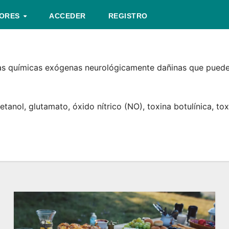
TORES
ACCEDER
REGISTRO
as químicas exógenas neurológicamente dañinas​ que pueden
ol,​ glutamato,​ óxido nítrico (NO),​ toxina botulínica,​ tox