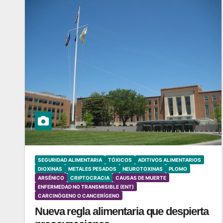
SEGURIDAD ALIMENTARIA
TÓXICOS
ADITIVOS ALIMENTARIOS
DIOXINAS
METALES PESADOS
NEUROTOXINAS
PLOMO
ARSÉNICO
CRIPTOCRACIA
CAUSAS DE MUERTE
ENFERMEDAD NO TRANSMISIBLE (ENT)
CARCINÓGENO O CANCERÍGENO
Nueva regla alimentaria que despierta