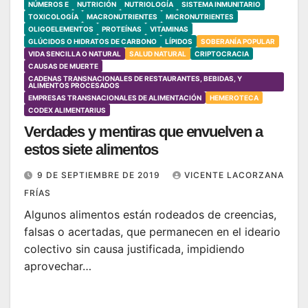
NÚMEROS E
NUTRICIÓN
NUTRIOLOGÍA
SISTEMA INMUNITARIO
TOXICOLOGÍA
MACRONUTRIENTES
MICRONUTRIENTES
OLIGOELEMENTOS
PROTEÍNAS
VITAMINAS
GLÚCIDOS O HIDRATOS DE CARBONO
LÍPIDOS
SOBERANÍA POPULAR
VIDA SENCILLA O NATURAL
SALUD NATURAL
CRIPTOCRACIA
CAUSAS DE MUERTE
CADENAS TRANSNACIONALES DE RESTAURANTES, BEBIDAS, Y
ALIMENTOS PROCESADOS
EMPRESAS TRANSNACIONALES DE ALIMENTACIÓN
HEMEROTECA
CODEX ALIMENTARIUS
Verdades y mentiras que envuelven a
estos siete alimentos
9 DE SEPTIEMBRE DE 2019
VICENTE LACORZANA
FRÍAS
Algunos alimentos están rodeados de creencias,
falsas o acertadas, que permanecen en el ideario
colectivo sin causa justificada, impidiendo
aprovechar…