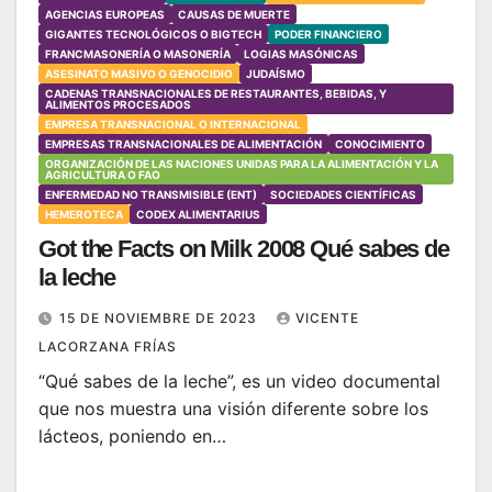
AGENCIAS EUROPEAS
CAUSAS DE MUERTE
GIGANTES TECNOLÓGICOS O BIGTECH
PODER FINANCIERO
FRANCMASONERÍA O MASONERÍA
LOGIAS MASÓNICAS
ASESINATO MASIVO O GENOCIDIO
JUDAÍSMO
CADENAS TRANSNACIONALES DE RESTAURANTES, BEBIDAS, Y
ALIMENTOS PROCESADOS
EMPRESA TRANSNACIONAL O INTERNACIONAL
EMPRESAS TRANSNACIONALES DE ALIMENTACIÓN
CONOCIMIENTO
ORGANIZACIÓN DE LAS NACIONES UNIDAS PARA LA ALIMENTACIÓN Y LA
AGRICULTURA O FAO
ENFERMEDAD NO TRANSMISIBLE (ENT)
SOCIEDADES CIENTÍFICAS
HEMEROTECA
CODEX ALIMENTARIUS
Got the Facts on Milk 2008 Qué sabes de
la leche
15 DE NOVIEMBRE DE 2023
VICENTE
LACORZANA FRÍAS
“Qué sabes de la leche”, es un video documental
que nos muestra una visión diferente sobre los
lácteos, poniendo en…