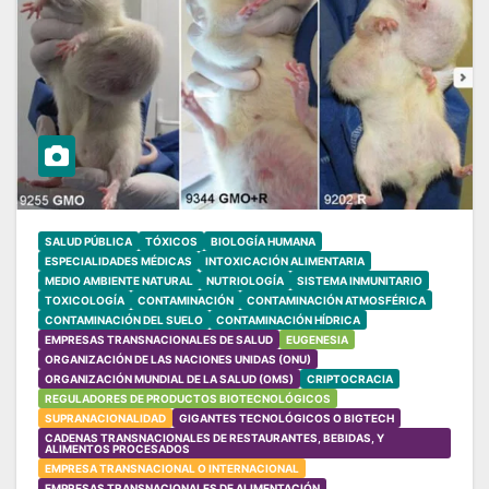
SALUD PÚBLICA
TÓXICOS
BIOLOGÍA HUMANA
ESPECIALIDADES MÉDICAS
INTOXICACIÓN ALIMENTARIA
MEDIO AMBIENTE NATURAL
NUTRIOLOGÍA
SISTEMA INMUNITARIO
TOXICOLOGÍA
CONTAMINACIÓN
CONTAMINACIÓN ATMOSFÉRICA
CONTAMINACIÓN DEL SUELO
CONTAMINACIÓN HÍDRICA
EMPRESAS TRANSNACIONALES DE SALUD
EUGENESIA
ORGANIZACIÓN DE LAS NACIONES UNIDAS (ONU)
ORGANIZACIÓN MUNDIAL DE LA SALUD (OMS)
CRIPTOCRACIA
REGULADORES DE PRODUCTOS BIOTECNOLÓGICOS
SUPRANACIONALIDAD
GIGANTES TECNOLÓGICOS O BIGTECH
CADENAS TRANSNACIONALES DE RESTAURANTES, BEBIDAS, Y
ALIMENTOS PROCESADOS
EMPRESA TRANSNACIONAL O INTERNACIONAL
EMPRESAS TRANSNACIONALES DE ALIMENTACIÓN