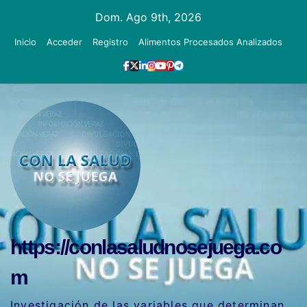
Ir
Dom. Ago 9th, 2026
al
Inicio
Acceder
Registro
Alimentos Procesados Analizados
contenido
https://conlasaludnosejuega.co
m
Investigación de las variables que determinan