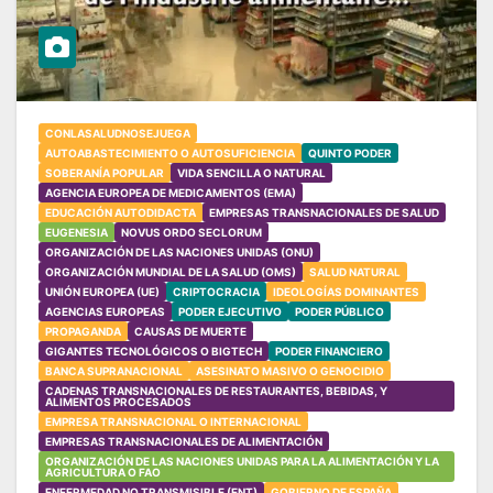
CONLASALUDNOSEJUEGA
AUTOABASTECIMIENTO O AUTOSUFICIENCIA
QUINTO PODER
SOBERANÍA POPULAR
VIDA SENCILLA O NATURAL
AGENCIA EUROPEA DE MEDICAMENTOS (EMA)
EDUCACIÓN AUTODIDACTA
EMPRESAS TRANSNACIONALES DE SALUD
EUGENESIA
NOVUS ORDO SECLORUM
ORGANIZACIÓN DE LAS NACIONES UNIDAS (ONU)
ORGANIZACIÓN MUNDIAL DE LA SALUD (OMS)
SALUD NATURAL
UNIÓN EUROPEA (UE)
CRIPTOCRACIA
IDEOLOGÍAS DOMINANTES
AGENCIAS EUROPEAS
PODER EJECUTIVO
PODER PÚBLICO
PROPAGANDA
CAUSAS DE MUERTE
GIGANTES TECNOLÓGICOS O BIGTECH
PODER FINANCIERO
BANCA SUPRANACIONAL
ASESINATO MASIVO O GENOCIDIO
CADENAS TRANSNACIONALES DE RESTAURANTES, BEBIDAS, Y
ALIMENTOS PROCESADOS
EMPRESA TRANSNACIONAL O INTERNACIONAL
EMPRESAS TRANSNACIONALES DE ALIMENTACIÓN
ORGANIZACIÓN DE LAS NACIONES UNIDAS PARA LA ALIMENTACIÓN Y LA
AGRICULTURA O FAO
ENFERMEDAD NO TRANSMISIBLE (ENT)
GOBIERNO DE ESPAÑA