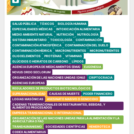
SALUD PÚBLICA
TÓXICOS
BIOLOGÍA HUMANA
ESPECIALIDADES MÉDICAS
INTOXICACIÓN ALIMENTARIA
MEDIO AMBIENTE NATURAL
NUTRICIÓN
NUTRIOLOGÍA
SISTEMA INMUNITARIO
TOXICOLOGÍA
CONTAMINACIÓN
CONTAMINACIÓN ATMOSFÉRICA
CONTAMINACIÓN DEL SUELO
CONTAMINACIÓN HÍDRICA
MACRONUTRIENTES
MICRONUTRIENTES
OLIGOELEMENTOS
PROTEÍNAS
VITAMINAS
GLÚCIDOS O HIDRATOS DE CARBONO
LÍPIDOS
AGENCIA EUROPEA DE MEDICAMENTOS (EMA)
EUGENESIA
NOVUS ORDO SECLORUM
ORGANIZACIÓN DE LAS NACIONES UNIDAS (ONU)
CRIPTOCRACIA
AGENCIAS EUROPEAS
REGULADORES DE PRODUCTOS BIOTECNOLÓGICOS
SUPRANACIONALIDAD
CAUSAS DE MUERTE
PODER FINANCIERO
LOGIAS MASÓNICAS
ASESINATO MASIVO O GENOCIDIO
CADENAS TRANSNACIONALES DE RESTAURANTES, BEBIDAS, Y
ALIMENTOS PROCESADOS
EMPRESA TRANSNACIONAL O INTERNACIONAL
ORGANIZACIÓN DE LAS NACIONES UNIDAS PARA LA ALIMENTACIÓN Y LA
AGRICULTURA O FAO
TRANSHUMANISMO
SOCIEDADES CIENTÍFICAS
HEMEROTECA
CODEX ALIMENTARIUS