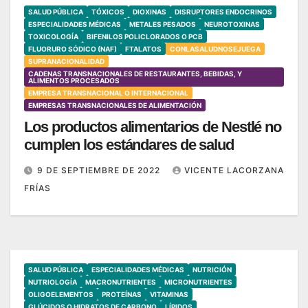
SALUD PÚBLICA
TÓXICOS
DIOXINAS
DISRUPTORES ENDOCRINOS
ESPECIALIDADES MÉDICAS
METALES PESADOS
NEUROTOXINAS
TOXICOLOGÍA
BIFENILOS POLICLORADOS O PCB
FLUORURO SÓDICO (NAF)
FTALATOS
CONLASALUDNOSEJUEGA
SUPRANACIONALIDAD
CADENAS TRANSNACIONALES DE RESTAURANTES, BEBIDAS, Y
ALIMENTOS PROCESADOS
EMPRESA TRANSNACIONAL O INTERNACIONAL
EMPRESAS TRANSNACIONALES DE ALIMENTACIÓN
Los productos alimentarios de Nestlé no
cumplen los estándares de salud
9 DE SEPTIEMBRE DE 2022
VICENTE LACORZANA
FRÍAS
SALUD PÚBLICA
ESPECIALIDADES MÉDICAS
NUTRICIÓN
NUTRIOLOGÍA
MACRONUTRIENTES
MICRONUTRIENTES
OLIGOELEMENTOS
PROTEÍNAS
VITAMINAS
GLÚCIDOS O HIDRATOS DE CARBONO
LÍPIDOS