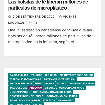
Las bolsitas de té liberan millones de
partículas de microplástico
9 DE SEPTIEMBRE DE 2020
VICENTE
LACORZANA FRÍAS
Una investigación canadiense concluye que las
bolsitas de té liberan millones de partículas de
microplástico en la infusión, según el…
SALUD PÚBLICA
TÓXICOS
DIOXINAS
DISRUPTORES ENDOCRINOS
ESPECIALIDADES MÉDICAS
MEDIO AMBIENTE NATURAL
METALES PESADOS
NEUROTOXINAS
PLOMO
TOLUENO O TOLVENO
TOXICOLOGÍA
ARSÉNICO
BIFENILOS POLICLORADOS O PCB
CONTAMINACIÓN
CONTAMINACIÓN ATMOSFÉRICA
CONTAMINACIÓN DEL SUELO
CONTAMINACIÓN HÍDRICA
FLUORURO SÓDICO (NAF)
FTALATOS
MANGANESO
METILMERCURIO
BASURA