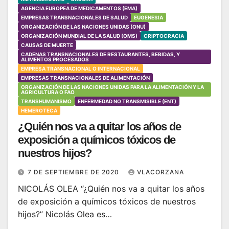
AGENCIA EUROPEA DE MEDICAMENTOS (EMA)
EMPRESAS TRANSNACIONALES DE SALUD
EUGENESIA
ORGANIZACIÓN DE LAS NACIONES UNIDAS (ONU)
ORGANIZACIÓN MUNDIAL DE LA SALUD (OMS)
CRIPTOCRACIA
CAUSAS DE MUERTE
CADENAS TRANSNACIONALES DE RESTAURANTES, BEBIDAS, Y
ALIMENTOS PROCESADOS
EMPRESA TRANSNACIONAL O INTERNACIONAL
EMPRESAS TRANSNACIONALES DE ALIMENTACIÓN
ORGANIZACIÓN DE LAS NACIONES UNIDAS PARA LA ALIMENTACIÓN Y LA
AGRICULTURA O FAO
TRANSHUMANISMO
ENFERMEDAD NO TRANSMISIBLE (ENT)
HEMEROTECA
¿Quién nos va a quitar los años de
exposición a químicos tóxicos de
nuestros hijos?
7 DE SEPTIEMBRE DE 2020
VLACORZANA
NICOLÁS OLEA “¿Quién nos va a quitar los años
de exposición a químicos tóxicos de nuestros
hijos?” Nicolás Olea es…