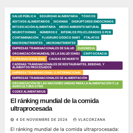
SALUD PÚBLICA
SEGURIDAD ALIMENTARIA
TÓXICOS
ADITIVOS ALIMENTARIOS
DIOXINAS
DISRUPTORES ENDOCRINOS
INTOXICACIÓN ALIMENTARIA
MEDIO AMBIENTE NATURAL
NEUROTOXINAS
NÚMEROS E
BIFENILOS POLICLORADOS O PCB
CONTAMINACIÓN
FLUORURO SÓDICO (NAF)
FTALATOS
MACRONUTRIENTES
MICRONUTRIENTES
EMPRESAS TRANSNACIONALES DE SALUD
EUGENESIA
ORGANIZACIÓN MUNDIAL DE LA SALUD (OMS)
CRIPTOCRACIA
SUPRANACIONALIDAD
CAUSAS DE MUERTE
CADENAS TRANSNACIONALES DE RESTAURANTES, BEBIDAS, Y
ALIMENTOS PROCESADOS
EMPRESA TRANSNACIONAL O INTERNACIONAL
EMPRESAS TRANSNACIONALES DE ALIMENTACIÓN
ORGANIZACIÓN DE LAS NACIONES UNIDAS PARA LA ALIMENTACIÓN Y LA
AGRICULTURA O FAO
CODEX ALIMENTARIUS
El ránking mundial de la comida
ultraprocesada
4 DE NOVIEMBRE DE 2024
VLACORZANA
El ránking mundial de la comida ultraprocesada: