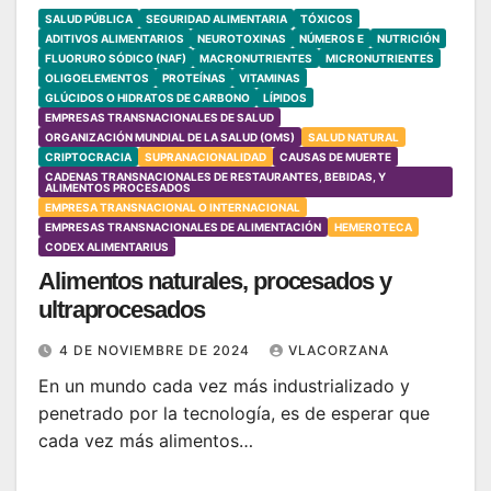
SALUD PÚBLICA
SEGURIDAD ALIMENTARIA
TÓXICOS
ADITIVOS ALIMENTARIOS
NEUROTOXINAS
NÚMEROS E
NUTRICIÓN
FLUORURO SÓDICO (NAF)
MACRONUTRIENTES
MICRONUTRIENTES
OLIGOELEMENTOS
PROTEÍNAS
VITAMINAS
GLÚCIDOS O HIDRATOS DE CARBONO
LÍPIDOS
EMPRESAS TRANSNACIONALES DE SALUD
ORGANIZACIÓN MUNDIAL DE LA SALUD (OMS)
SALUD NATURAL
CRIPTOCRACIA
SUPRANACIONALIDAD
CAUSAS DE MUERTE
CADENAS TRANSNACIONALES DE RESTAURANTES, BEBIDAS, Y
ALIMENTOS PROCESADOS
EMPRESA TRANSNACIONAL O INTERNACIONAL
EMPRESAS TRANSNACIONALES DE ALIMENTACIÓN
HEMEROTECA
CODEX ALIMENTARIUS
Alimentos naturales, procesados y
ultraprocesados
4 DE NOVIEMBRE DE 2024
VLACORZANA
En un mundo cada vez más industrializado y
penetrado por la tecnología, es de esperar que
cada vez más alimentos…