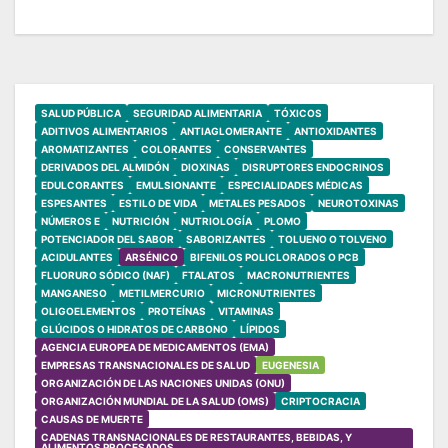
SALUD PÚBLICA
SEGURIDAD ALIMENTARIA
TÓXICOS
ADITIVOS ALIMENTARIOS
ANTIAGLOMERANTE
ANTIOXIDANTES
AROMATIZANTES
COLORANTES
CONSERVANTES
DERIVADOS DEL ALMIDÓN
DIOXINAS
DISRUPTORES ENDOCRINOS
EDULCORANTES
EMULSIONANTE
ESPECIALIDADES MÉDICAS
ESPESANTES
ESTILO DE VIDA
METALES PESADOS
NEUROTOXINAS
NÚMEROS E
NUTRICIÓN
NUTRIOLOGÍA
PLOMO
POTENCIADOR DEL SABOR
SABORIZANTES
TOLUENO O TOLVENO
ACIDULANTES
ARSÉNICO
BIFENILOS POLICLORADOS O PCB
FLUORURO SÓDICO (NAF)
FTALATOS
MACRONUTRIENTES
MANGANESO
METILMERCURIO
MICRONUTRIENTES
OLIGOELEMENTOS
PROTEÍNAS
VITAMINAS
GLÚCIDOS O HIDRATOS DE CARBONO
LÍPIDOS
AGENCIA EUROPEA DE MEDICAMENTOS (EMA)
EMPRESAS TRANSNACIONALES DE SALUD
EUGENESIA
ORGANIZACIÓN DE LAS NACIONES UNIDAS (ONU)
ORGANIZACIÓN MUNDIAL DE LA SALUD (OMS)
CRIPTOCRACIA
CAUSAS DE MUERTE
CADENAS TRANSNACIONALES DE RESTAURANTES, BEBIDAS, Y
ALIMENTOS PROCESADOS