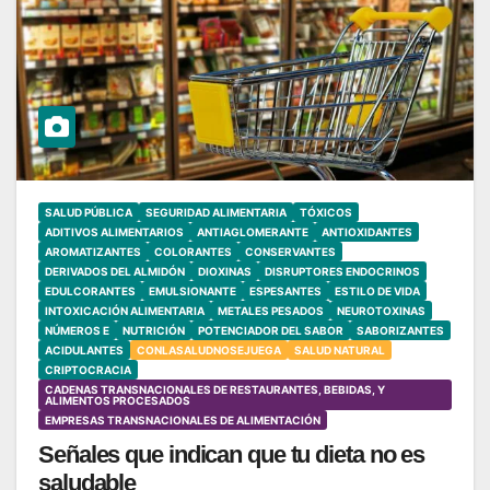
SALUD PÚBLICA
SEGURIDAD ALIMENTARIA
TÓXICOS
ADITIVOS ALIMENTARIOS
ANTIAGLOMERANTE
ANTIOXIDANTES
AROMATIZANTES
COLORANTES
CONSERVANTES
DERIVADOS DEL ALMIDÓN
DIOXINAS
DISRUPTORES ENDOCRINOS
EDULCORANTES
EMULSIONANTE
ESPESANTES
ESTILO DE VIDA
INTOXICACIÓN ALIMENTARIA
METALES PESADOS
NEUROTOXINAS
NÚMEROS E
NUTRICIÓN
POTENCIADOR DEL SABOR
SABORIZANTES
ACIDULANTES
CONLASALUDNOSEJUEGA
SALUD NATURAL
CRIPTOCRACIA
CADENAS TRANSNACIONALES DE RESTAURANTES, BEBIDAS, Y
ALIMENTOS PROCESADOS
EMPRESAS TRANSNACIONALES DE ALIMENTACIÓN
Señales que indican que tu dieta no es
saludable