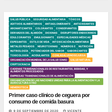
SALUD PÚBLICA
SEGURIDAD ALIMENTARIA
TÓXICOS
ADITIVOS ALIMENTARIOS
ANTIAGLOMERANTE
ANTIOXIDANTES
AROMATIZANTES
COLORANTES
CONSERVANTES
DERIVADOS DEL ALMIDÓN
DIOXINAS
DISRUPTORES ENDOCRINOS
EDULCORANTES
EMULSIONANTE
ESPECIALIDADES MÉDICAS
ESPESANTES
ESTILO DE VIDA
INTOXICACIÓN ALIMENTARIA
METALES PESADOS
NEUROTOXINAS
NÚMEROS E
NUTRICIÓN
NUTRIOLOGÍA
POTENCIADOR DEL SABOR
SABORIZANTES
TOXICOLOGÍA
ACIDULANTES
CONLASALUDNOSEJUEGA
ORGANIZACIÓN MUNDIAL DE LA SALUD (OMS)
SALUD NATURAL
CRIPTOCRACIA
CADENAS TRANSNACIONALES DE RESTAURANTES, BEBIDAS, Y
ALIMENTOS PROCESADOS
EMPRESAS TRANSNACIONALES DE ALIMENTACIÓN
ORGANIZACIÓN DE LAS NACIONES UNIDAS PARA LA ALIMENTACIÓN Y LA
AGRICULTURA O FAO
HEMEROTECA
Primer caso clínico de ceguera por
consumo de comida basura
9 DE SEPTIEMBRE DE 2020
VICENTE