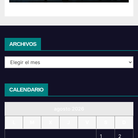
Archivos
ARCHIVOS
CALENDARIO
agosto 2026
L
M
X
J
V
S
D
1
2