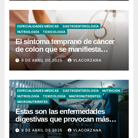
ESPECIALIDADES MÉDICAS
GASTROENTEROLOGÍA
NUTRIOLOGÍA
TOXICOLOGÍA
El síntoma temprano de cáncer
de colon que se manifiesta
cuando vas al baño
9 DE ABRIL DE 2025
VLACORZANA
ESPECIALIDADES MÉDICAS
GASTROENTEROLOGÍA
NUTRICIÓN
NUTRIOLOGÍA
TOXICOLOGÍA
MACRONUTRIENTES
MICRONUTRIENTES
Estas son las enfermedades
digestivas que provocan más
hospitalizaciones en España
9 DE ABRIL DE 2025
VLACORZANA