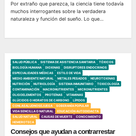
Por extraño que parezca, la ciencia tiene todavía
muchos interrogantes sobre la verdadera
naturaleza y función del sueño. Lo que…
SALUD PÚBLICA
SISTEMA DE ASISTENCIA SANITARIA
TÓXICOS
BIOLOGÍA HUMANA
DIOXINAS
DISRUPTORES ENDOCRINOS
ESPECIALIDADES MÉDICAS
ESTILO DE VIDA
MEDIO AMBIENTE NATURAL
METALES PESADOS
NEUROTOXINAS
NUTRICIÓN
NUTRIOLOGÍA
SISTEMA INMUNITARIO
TOXICOLOGÍA
CONTAMINACIÓN
MACRONUTRIENTES
MICRONUTRIENTES
OLIGOELEMENTOS
PROTEÍNAS
VITAMINAS
GLÚCIDOS O HIDRATOS DE CARBONO
LÍPIDOS
CONLASALUDNOSEJUEGA
SOBERANÍA POPULAR
VIDA SENCILLA O NATURAL
EDUCACIÓN AUTODIDACTA
SALUD NATURAL
CAUSAS DE MUERTE
CONOCIMIENTO
HEMEROTECA
Consejos que ayudan a contrarrestar