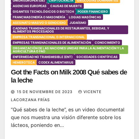
UNIÓN EUROPEA (UE)
CRIPTOCRACIA
IDEOLOGÍAS DOMINANTES
AGENCIAS EUROPEAS
CAUSAS DE MUERTE
GIGANTES TECNOLÓGICOS O BIGTECH
PODER FINANCIERO
FRANCMASONERÍA O MASONERÍA
LOGIAS MASÓNICAS
ASESINATO MASIVO O GENOCIDIO
JUDAÍSMO
CADENAS TRANSNACIONALES DE RESTAURANTES, BEBIDAS, Y
ALIMENTOS PROCESADOS
EMPRESA TRANSNACIONAL O INTERNACIONAL
EMPRESAS TRANSNACIONALES DE ALIMENTACIÓN
CONOCIMIENTO
ORGANIZACIÓN DE LAS NACIONES UNIDAS PARA LA ALIMENTACIÓN Y LA
AGRICULTURA O FAO
ENFERMEDAD NO TRANSMISIBLE (ENT)
SOCIEDADES CIENTÍFICAS
HEMEROTECA
CODEX ALIMENTARIUS
Got the Facts on Milk 2008 Qué sabes de
la leche
15 DE NOVIEMBRE DE 2023
VICENTE
LACORZANA FRÍAS
“Qué sabes de la leche”, es un video documental
que nos muestra una visión diferente sobre los
lácteos, poniendo en…