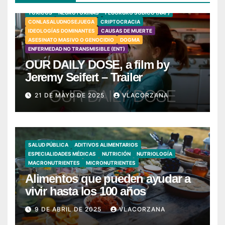
TÓXICOS
NEUROTOXINAS
FLUORURO SÓDICO (NAF)
CONLASALUDNOSEJUEGA
CRIPTOCRACIA
IDEOLOGÍAS DOMINANTES
CAUSAS DE MUERTE
ASESINATO MASIVO O GENOCIDIO
DOGMA
ENFERMEDAD NO TRANSMISIBLE (ENT)
OUR DAILY DOSE, a film by
Jeremy Seifert – Trailer
21 DE MAYO DE 2025
VLACORZANA
SALUD PÚBLICA
ADITIVOS ALIMENTARIOS
ESPECIALIDADES MÉDICAS
NUTRICIÓN
NUTRIOLOGÍA
MACRONUTRIENTES
MICRONUTRIENTES
Alimentos que pueden ayudar a
vivir hasta los 100 años
9 DE ABRIL DE 2025
VLACORZANA