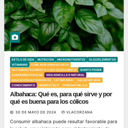
ESTILO DE VIDA
NUTRICIÓN
MICRONUTRIENTES
OLIGOELEMENTOS
VITAMINAS
CONLASALUDNOSEJUEGA
AUTOABASTECIMIENTO O AUTOSUFICIENCIA
QUINTO PODER
SOBERANÍA POPULAR
VIDA SENCILLA O NATURAL
EDUCACIÓN AUTODIDACTA
LEY NATURAL
SALUD NATURAL
CONOCIMIENTO
HEMEROTECA
OPINIÓN PÚBLICA
Albahaca: Qué es, para qué sirve y por
qué es buena para los cólicos
30 DE MAYO DE 2024
VLACORZANA
Consumir albahaca puede resultar favorable para