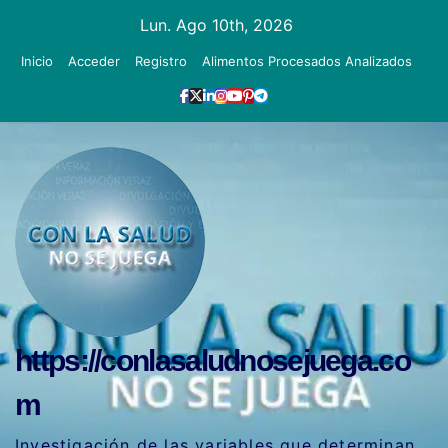
Ir
Lun. Ago 10th, 2026
al
Inicio
Acceder
Registro
Alimentos Procesados Analizados
contenido
https://conlasaludnosejuega.co
m
Investigación de las variables que determinan