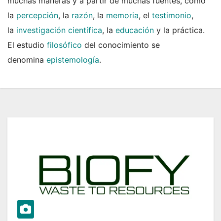
muchas maneras y a partir de muchas fuentes, como
la
percepción
, la
razón
, la
memoria
, el
testimonio
,
la
investigación científica
, la
educación
y la práctica.
El estudio
filosófico
del conocimiento se
denomina
epistemología
.