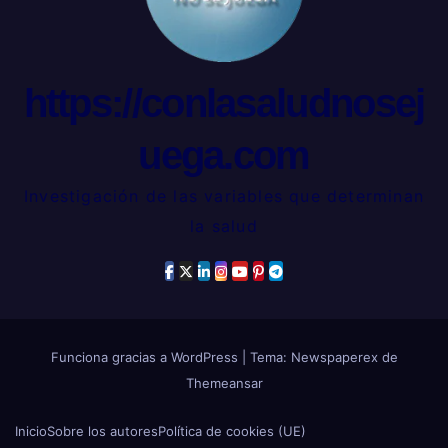
https://conlasaludnosej
uega.com
Investigación de las variables que determinan
la salud
Funciona gracias a WordPress
|
Tema: Newspaperex de
Themeansar
Inicio
Sobre los autores
Política de cookies (UE)