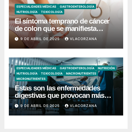
ESPECIALIDADES MÉDICAS
GASTROENTEROLOGÍA
NUTRIOLOGÍA
TOXICOLOGÍA
El síntoma temprano de cáncer
de colon que se manifiesta
cuando vas al baño
9 DE ABRIL DE 2025
VLACORZANA
ESPECIALIDADES MÉDICAS
GASTROENTEROLOGÍA
NUTRICIÓN
NUTRIOLOGÍA
TOXICOLOGÍA
MACRONUTRIENTES
MICRONUTRIENTES
Estas son las enfermedades
digestivas que provocan más
hospitalizaciones en España
9 DE ABRIL DE 2025
VLACORZANA