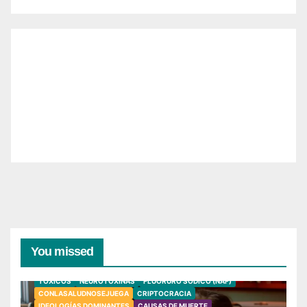
You missed
TÓXICOS
NEUROTOXINAS
FLUORURO SÓDICO (NAF)
CONLASALUDNOSEJUEGA
CRIPTOCRACIA
IDEOLOGÍAS DOMINANTES
CAUSAS DE MUERTE