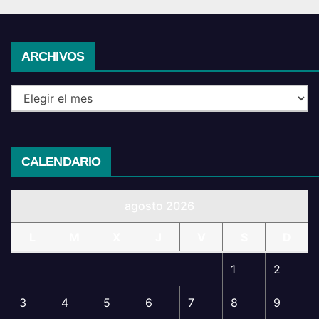
Archivos
ARCHIVOS
CALENDARIO
agosto 2026
L
M
X
J
V
S
D
1
2
3
4
5
6
7
8
9