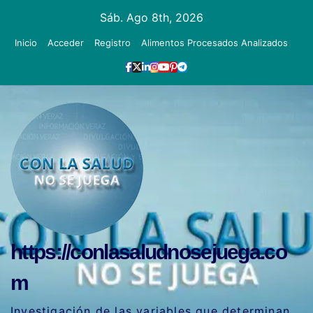
Ir
Sáb. Ago 8th, 2026
al
Inicio
Acceder
Registro
Alimentos Procesados Analizados
contenido
https://conlasaludnosejuega.co
m
Investigación de las variables que determinan