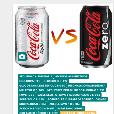
SEGURIDAD ALIMENTARIA
ADITIVOS ALIMENTARIOS
EDULCORANTES
GLICEROL O E-422
GLUCÓSIDOS DE ESTEVIOL O E-960
INTOXICACIÓN ALIMENTARIA
MALTITOL O E-965I
NEOHESPERIDINA DIHIDROCALCONA O E-959
NÚMEROS E
SALES DE ASPARTAMO Y ACESULFAMO K O E-962
SORBITOL O E-420I
SORBITOLES Y JARABE DE SORBITOL O E-420
SUCRALOSA O E-955
ACESULFAMO K O E-950
ÁCIDO CICLÁMICO O E-952
ASPARTAMO O E-951
CICLAMATO SÓDICO O E-952II
CONLASALUDNOSEJUEGA