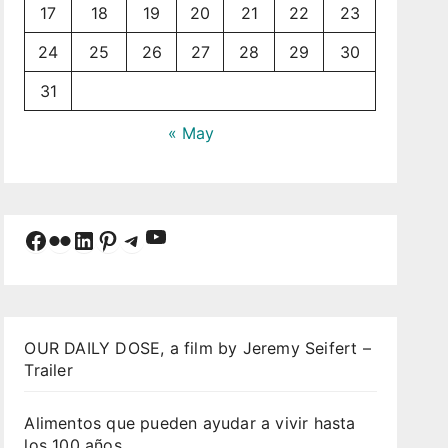
17
18
19
20
21
22
23
24
25
26
27
28
29
30
31
« May
YouTube
Facebook
Flickr
LinkedIn
Pinterest
Telegram
OUR DAILY DOSE, a film by Jeremy Seifert –
Trailer
Alimentos que pueden ayudar a vivir hasta
los 100 años