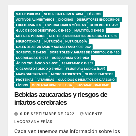
SALUD PÚBLICA
SEGURIDAD ALIMENTARIA
TÓXICOS
ADITIVOS ALIMENTARIOS
DIOXINAS
DISRUPTORES ENDOCRINOS
EDULCORANTES
ESPECIALIDADES MÉDICAS
GLICEROL O E-422
GLUCÓSIDOS DE ESTEVIOL O E-960
MALTITOL O E-965I
METALES PESADOS
NEOHESPERIDINA DIHIDROCALCONA O E-959
NEUROTOXINAS
NUTRICIÓN
NUTRIOLOGÍA
SALES DE ASPARTAMO Y ACESULFAMO K O E-962
SORBITOL O E-420I
SORBITOLES Y JARABE DE SORBITOL O E-420
SUCRALOSA O E-955
ACESULFAMO K O E-950
ÁCIDO CICLÁMICO O E-952
ASPARTAMO O E-951
CICLAMATO SÓDICO O E-952II
FLUORURO SÓDICO (NAF)
MACRONUTRIENTES
MICRONUTRIENTES
OLIGOELEMENTOS
PROTEÍNAS
VITAMINAS
GLÚCIDOS O HIDRATOS DE CARBONO
LÍPIDOS
CONLASALUDNOSEJUEGA
SUPRANACIONALIDAD
Bebidas azucaradas y riesgos de
infartos cerebrales
9 DE SEPTIEMBRE DE 2022
VICENTE
LACORZANA FRÍAS
Cada vez tenemos más información sobre los