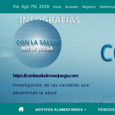
Ir
Vie. Ago 7th, 2026
Inicio
Acceder
Registro
Alimento
al
contenido
https://conlasaludnosejuega.com
Investigación de las variables que
determinan la salud
ADITIVOS ALIMENTARIOS
TÓXICO