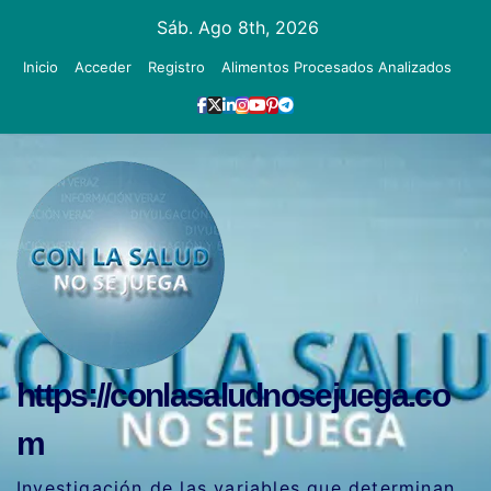
Ir
Sáb. Ago 8th, 2026
al
Inicio
Acceder
Registro
Alimentos Procesados Analizados
contenido
https://conlasaludnosejuega.co
m
Investigación de las variables que determinan