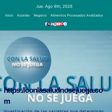
Ir
Jue. Ago 6th, 2026
al
Inicio
Acceder
Registro
Alimentos Procesados Analizados
contenido
https://conlasaludnosejuega.co
m
Investigación de las variables que determinan