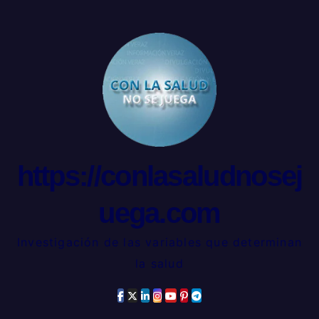
https://conlasaludnosej
uega.com
Investigación de las variables que determinan
la salud