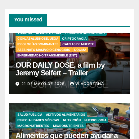
You missed
TÓXICOS
NEUROTOXINAS
FLUORURO SÓDICO (NAF)
CONLASALUDNOSEJUEGA
CRIPTOCRACIA
IDEOLOGÍAS DOMINANTES
CAUSAS DE MUERTE
ASESINATO MASIVO O GENOCIDIO
DOGMA
ENFERMEDAD NO TRANSMISIBLE (ENT)
OUR DAILY DOSE, a film by
Jeremy Seifert – Trailer
21 DE MAYO DE 2025
VLACORZANA
SALUD PÚBLICA
ADITIVOS ALIMENTARIOS
ESPECIALIDADES MÉDICAS
NUTRICIÓN
NUTRIOLOGÍA
MACRONUTRIENTES
MICRONUTRIENTES
Alimentos que pueden ayudar a