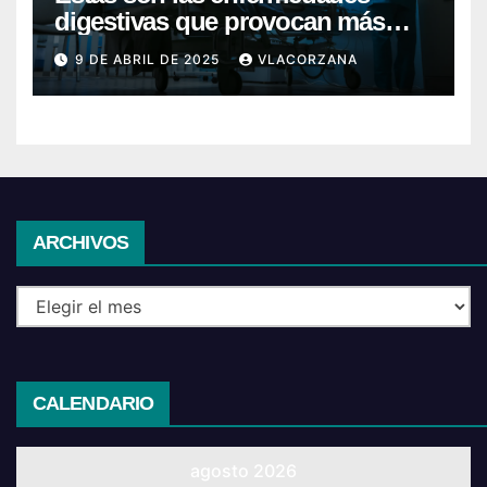
digestivas que provocan más
hospitalizaciones en España
9 DE ABRIL DE 2025
VLACORZANA
Archivos
ARCHIVOS
CALENDARIO
agosto 2026