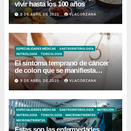
vivir hasta los 100 años
9 DE ABRIL DE 2025
VLACORZANA
ESPECIALIDADES MÉDICAS
GASTROENTEROLOGÍA
NUTRIOLOGÍA
TOXICOLOGÍA
El síntoma temprano de cáncer
de colon que se manifiesta
cuando vas al baño
9 DE ABRIL DE 2025
VLACORZANA
ESPECIALIDADES MÉDICAS
GASTROENTEROLOGÍA
NUTRICIÓN
NUTRIOLOGÍA
TOXICOLOGÍA
MACRONUTRIENTES
MICRONUTRIENTES
Estas son las enfermedades