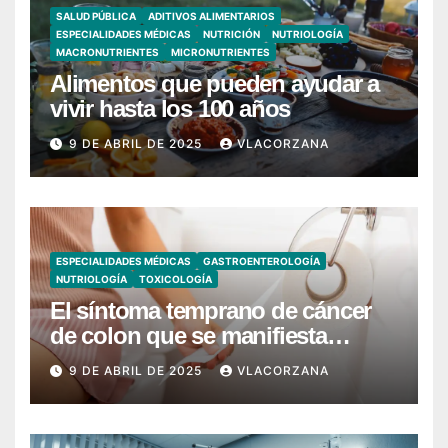
SALUD PÚBLICA
ADITIVOS ALIMENTARIOS
ESPECIALIDADES MÉDICAS
NUTRICIÓN
NUTRIOLOGÍA
MACRONUTRIENTES
MICRONUTRIENTES
Alimentos que pueden ayudar a
vivir hasta los 100 años
9 DE ABRIL DE 2025
VLACORZANA
ESPECIALIDADES MÉDICAS
GASTROENTEROLOGÍA
NUTRIOLOGÍA
TOXICOLOGÍA
El síntoma temprano de cáncer
de colon que se manifiesta
cuando vas al baño
9 DE ABRIL DE 2025
VLACORZANA