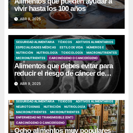
Alimentos que pueden ayudar a
vivir hasta los 100 años
ABR 9, 2025
SEGURIDAD ALIMENTARIA
TÓXICOS
ADITIVOS ALIMENTARIOS
ESPECIALIDADES MÉDICAS
ESTILO DE VIDA
NÚMEROS E
NUTRICIÓN
NUTRIOLOGÍA
TOXICOLOGÍA
MACRONUTRIENTES
MICRONUTRIENTES
CARCINÓGENO O CANCERÍGENO
Alimentos que debes evitar para
reducir el riesgo de cáncer de
páncreas
ABR 9, 2025
SEGURIDAD ALIMENTARIA
TÓXICOS
ADITIVOS ALIMENTARIOS
NEUROTOXINAS
NUTRICIÓN
NUTRIOLOGÍA
MACRONUTRIENTES
MICRONUTRIENTES
ENFERMEDAD NO TRANSMISIBLE (ENT)
CARCINÓGENO O CANCERÍGENO
Ocho alimentos muy populares