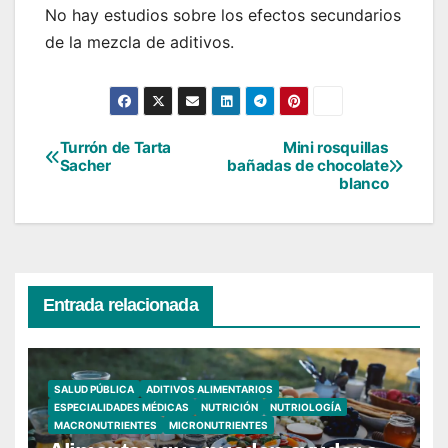
No hay estudios sobre los efectos secundarios
de la mezcla de aditivos.
Turrón de Tarta
Mini rosquillas
Navegación
Sacher
bañadas de chocolate
blanco
de
entradas
Entrada relacionada
SALUD PÚBLICA
ADITIVOS ALIMENTARIOS
ESPECIALIDADES MÉDICAS
NUTRICIÓN
NUTRIOLOGÍA
MACRONUTRIENTES
MICRONUTRIENTES