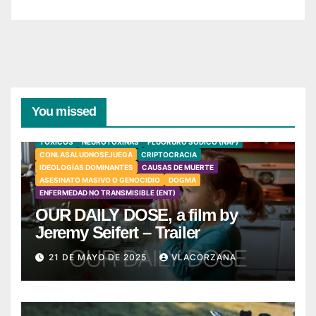
You missed
TÓXICOS
NEUROTOXINAS
FLUORURO SÓDICO (NAF)
CONLASALUDNOSEJUEGA
CRIPTOCRACIA
IDEOLOGÍAS DOMINANTES
CAUSAS DE MUERTE
ASESINATO MASIVO O GENOCIDIO
DOGMA
ENFERMEDAD NO TRANSMISIBLE (ENT)
OUR DAILY DOSE, a film by
Jeremy Seifert – Trailer
21 DE MAYO DE 2025
VLACORZANA