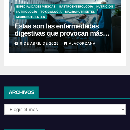
ESPECIALIDADES MÉDICAS
GASTROENTEROLOGÍA
NUTRICIÓN
NUTRIOLOGÍA
TOXICOLOGÍA
MACRONUTRIENTES
MICRONUTRIENTES
Estas son las enfermedades
digestivas que provocan más
hospitalizaciones en España
9 DE ABRIL DE 2025
VLACORZANA
Archivos
ARCHIVOS