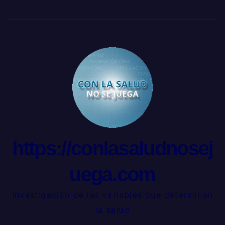
https://conlasaludnosej
uega.com
Investigación de las variables que determinan
la salud