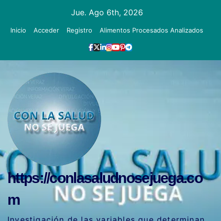
Ir
Jue. Ago 6th, 2026
al
Inicio
Acceder
Registro
Alimentos Procesados Analizados
contenido
https://conlasaludnosejuega.co
m
Investigación de las variables que determinan