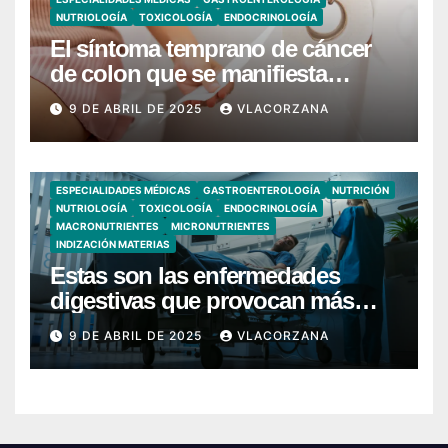
NUTRIOLOGÍA
TOXICOLOGÍA
ENDOCRINOLOGÍA
El síntoma temprano de cáncer
de colon que se manifiesta
cuando vas al baño
9 DE ABRIL DE 2025
VLACORZANA
ESPECIALIDADES MÉDICAS
GASTROENTEROLOGÍA
NUTRICIÓN
NUTRIOLOGÍA
TOXICOLOGÍA
ENDOCRINOLOGÍA
MACRONUTRIENTES
MICRONUTRIENTES
INDIZACIÓN MATERIAS
Estas son las enfermedades
digestivas que provocan más
hospitalizaciones en España
9 DE ABRIL DE 2025
VLACORZANA