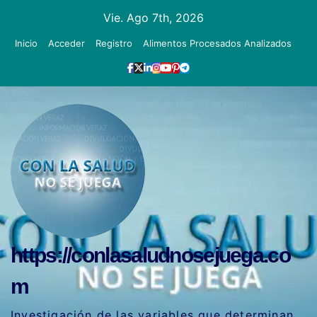
Ir
Vie. Ago 7th, 2026
al
Inicio
Acceder
Registro
Alimentos Procesados Analizados
contenido
https://conlasaludnosejuega.co
m
Investigación de las variables que determinan