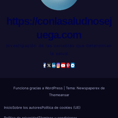
https://conlasaludnosej
uega.com
Investigación de las variables que determinan
la salud
Funciona gracias a WordPress
|
Tema: Newspaperex de
Themeansar
Inicio
Sobre los autores
Política de cookies (UE)
Política de privacidad
Términos y condiciones