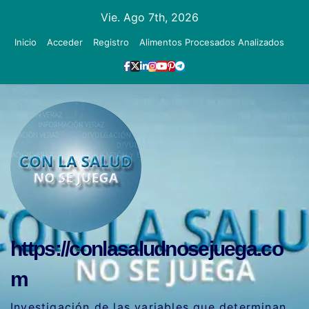
Ir
Vie. Ago 7th, 2026
al
Inicio
Acceder
Registro
Alimentos Procesados Analizados
contenido
https://conlasaludnosejuega.co
m
Investigación de las variables que determinan