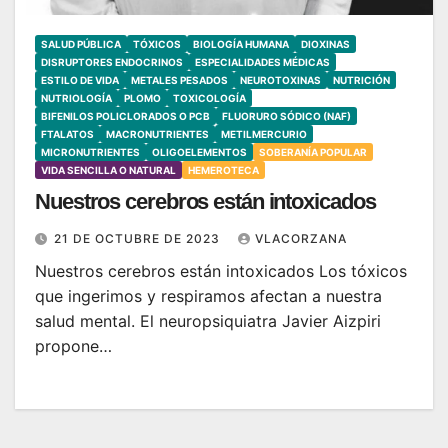
SALUD PÚBLICA
TÓXICOS
BIOLOGÍA HUMANA
DIOXINAS
DISRUPTORES ENDOCRINOS
ESPECIALIDADES MÉDICAS
ESTILO DE VIDA
METALES PESADOS
NEUROTOXINAS
NUTRICIÓN
NUTRIOLOGÍA
PLOMO
TOXICOLOGÍA
BIFENILOS POLICLORADOS O PCB
FLUORURO SÓDICO (NAF)
FTALATOS
MACRONUTRIENTES
METILMERCURIO
MICRONUTRIENTES
OLIGOELEMENTOS
SOBERANÍA POPULAR
VIDA SENCILLA O NATURAL
HEMEROTECA
Nuestros cerebros están intoxicados
21 DE OCTUBRE DE 2023
VLACORZANA
Nuestros cerebros están intoxicados Los tóxicos
que ingerimos y respiramos afectan a nuestra
salud mental. El neuropsiquiatra Javier Aizpiri
propone…