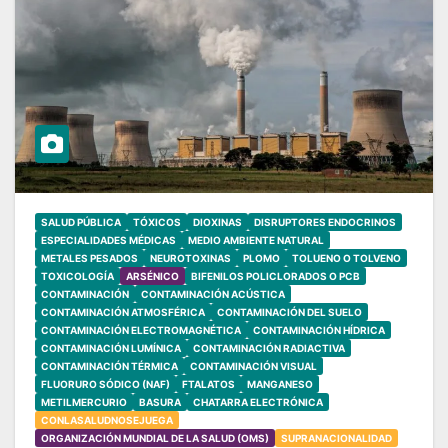
SALUD PÚBLICA
TÓXICOS
DIOXINAS
DISRUPTORES ENDOCRINOS
ESPECIALIDADES MÉDICAS
MEDIO AMBIENTE NATURAL
METALES PESADOS
NEUROTOXINAS
PLOMO
TOLUENO O TOLVENO
TOXICOLOGÍA
ARSÉNICO
BIFENILOS POLICLORADOS O PCB
CONTAMINACIÓN
CONTAMINACIÓN ACÚSTICA
CONTAMINACIÓN ATMOSFÉRICA
CONTAMINACIÓN DEL SUELO
CONTAMINACIÓN ELECTROMAGNÉTICA
CONTAMINACIÓN HÍDRICA
CONTAMINACIÓN LUMÍNICA
CONTAMINACIÓN RADIACTIVA
CONTAMINACIÓN TÉRMICA
CONTAMINACIÓN VISUAL
FLUORURO SÓDICO (NAF)
FTALATOS
MANGANESO
METILMERCURIO
BASURA
CHATARRA ELECTRÓNICA
CONLASALUDNOSEJUEGA
ORGANIZACIÓN MUNDIAL DE LA SALUD (OMS)
SUPRANACIONALIDAD