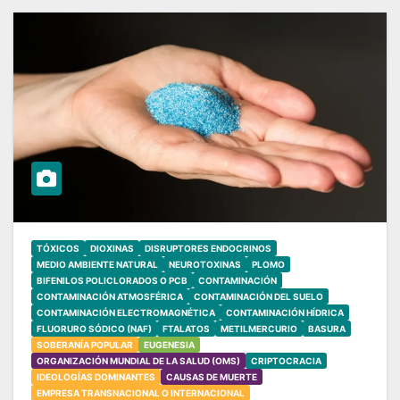
TÓXICOS
DIOXINAS
DISRUPTORES ENDOCRINOS
MEDIO AMBIENTE NATURAL
NEUROTOXINAS
PLOMO
BIFENILOS POLICLORADOS O PCB
CONTAMINACIÓN
CONTAMINACIÓN ATMOSFÉRICA
CONTAMINACIÓN DEL SUELO
CONTAMINACIÓN ELECTROMAGNÉTICA
CONTAMINACIÓN HÍDRICA
FLUORURO SÓDICO (NAF)
FTALATOS
METILMERCURIO
BASURA
SOBERANÍA POPULAR
EUGENESIA
ORGANIZACIÓN MUNDIAL DE LA SALUD (OMS)
CRIPTOCRACIA
IDEOLOGÍAS DOMINANTES
CAUSAS DE MUERTE
EMPRESA TRANSNACIONAL O INTERNACIONAL