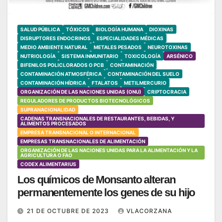
SALUD PÚBLICA
TÓXICOS
BIOLOGÍA HUMANA
DIOXINAS
DISRUPTORES ENDOCRINOS
ESPECIALIDADES MÉDICAS
MEDIO AMBIENTE NATURAL
METALES PESADOS
NEUROTOXINAS
NUTRIOLOGÍA
SISTEMA INMUNITARIO
TOXICOLOGÍA
ARSÉNICO
BIFENILOS POLICLORADOS O PCB
CONTAMINACIÓN
CONTAMINACIÓN ATMOSFÉRICA
CONTAMINACIÓN DEL SUELO
CONTAMINACIÓN HÍDRICA
FTALATOS
METILMERCURIO
ORGANIZACIÓN DE LAS NACIONES UNIDAS (ONU)
CRIPTOCRACIA
REGULADORES DE PRODUCTOS BIOTECNOLÓGICOS
SUPRANACIONALIDAD
CADENAS TRANSNACIONALES DE RESTAURANTES, BEBIDAS, Y
ALIMENTOS PROCESADOS
EMPRESA TRANSNACIONAL O INTERNACIONAL
EMPRESAS TRANSNACIONALES DE ALIMENTACIÓN
ORGANIZACIÓN DE LAS NACIONES UNIDAS PARA LA ALIMENTACIÓN Y LA
AGRICULTURA O FAO
CODEX ALIMENTARIUS
Los químicos de Monsanto alteran
permanentemente los genes de su hijo
21 DE OCTUBRE DE 2023
VLACORZANA