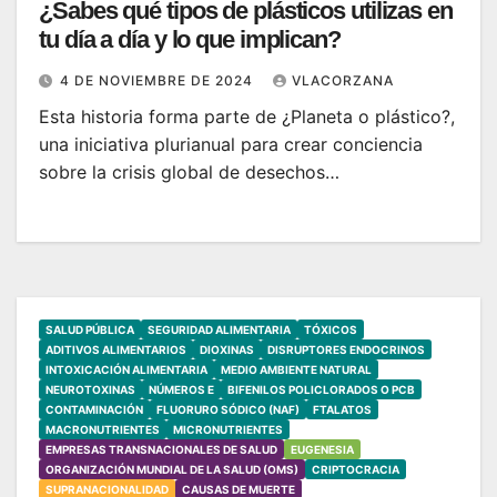
¿Sabes qué tipos de plásticos utilizas en
tu día a día y lo que implican?
4 DE NOVIEMBRE DE 2024
VLACORZANA
Esta historia forma parte de ¿Planeta o plástico?,
una iniciativa plurianual para crear conciencia
sobre la crisis global de desechos…
SALUD PÚBLICA
SEGURIDAD ALIMENTARIA
TÓXICOS
ADITIVOS ALIMENTARIOS
DIOXINAS
DISRUPTORES ENDOCRINOS
INTOXICACIÓN ALIMENTARIA
MEDIO AMBIENTE NATURAL
NEUROTOXINAS
NÚMEROS E
BIFENILOS POLICLORADOS O PCB
CONTAMINACIÓN
FLUORURO SÓDICO (NAF)
FTALATOS
MACRONUTRIENTES
MICRONUTRIENTES
EMPRESAS TRANSNACIONALES DE SALUD
EUGENESIA
ORGANIZACIÓN MUNDIAL DE LA SALUD (OMS)
CRIPTOCRACIA
SUPRANACIONALIDAD
CAUSAS DE MUERTE