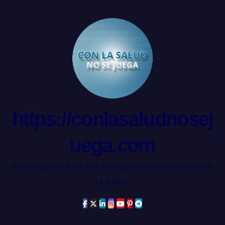
https://conlasaludnosej
uega.com
Investigación de las variables que determinan
la salud