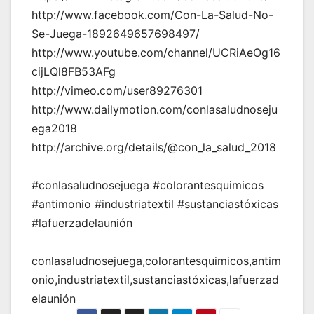
http://www.facebook.com/Con-La-Salud-No-
Se-Juega-1892649657698497/
http://www.youtube.com/channel/UCRiAeOg16
cijLQl8FB53AFg
http://vimeo.com/user89276301
http://www.dailymotion.com/conlasaludnoseju
ega2018
http://archive.org/details/@con_la_salud_2018
#conlasaludnosejuega #colorantesquimicos
#antimonio #industriatextil #sustanciastóxicas
#lafuerzadelaunión
conlasaludnosejuega,colorantesquimicos,antim
onio,industriatextil,sustanciastóxicas,lafuerzad
elaunión