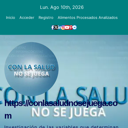
Ir
Lun. Ago 10th, 2026
al
Inicio
Acceder
Registro
Alimentos Procesados Analizados
contenido
https://conlasaludnosejuega.co
m
Investigación de las variables que determinan