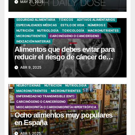
MAY 21, 2025
SEGURIDAD ALIMENTARIA
TÓXICOS
ADITIVOS ALIMENTARIOS
ESPECIALIDADES MÉDICAS
ESTILO DE VIDA
NÚMEROS E
NUTRICIÓN
NUTRIOLOGÍA
TOXICOLOGÍA
MACRONUTRIENTES
MICRONUTRIENTES
CARCINÓGENO O CANCERÍGENO
INDIZACIÓN MATERIAS
Alimentos que debes evitar para
reducir el riesgo de cáncer de
páncreas
ABR 9, 2025
SEGURIDAD ALIMENTARIA
TÓXICOS
ADITIVOS ALIMENTARIOS
NEUROTOXINAS
NUTRICIÓN
NUTRIOLOGÍA
MACRONUTRIENTES
MICRONUTRIENTES
ENFERMEDAD NO TRANSMISIBLE (ENT)
CARCINÓGENO O CANCERÍGENO
MIOCARDIOPATÍA O CARDIOMIOPATÍA HIPERTRÓFICA
Ocho alimentos muy populares
en España
ABR 1, 2025