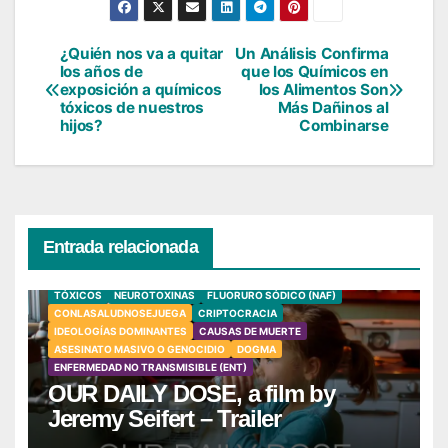
¿Quién nos va a quitar
Un Análisis Confirma
Navegación
los años de
que los Químicos en
exposición a químicos
los Alimentos Son
de
tóxicos de nuestros
Más Dañinos al
hijos?
Combinarse
entradas
Entrada relacionada
TÓXICOS
NEUROTOXINAS
FLUORURO SÓDICO (NAF)
CONLASALUDNOSEJUEGA
CRIPTOCRACIA
IDEOLOGÍAS DOMINANTES
CAUSAS DE MUERTE
ASESINATO MASIVO O GENOCIDIO
DOGMA
ENFERMEDAD NO TRANSMISIBLE (ENT)
OUR DAILY DOSE, a film by
Jeremy Seifert – Trailer