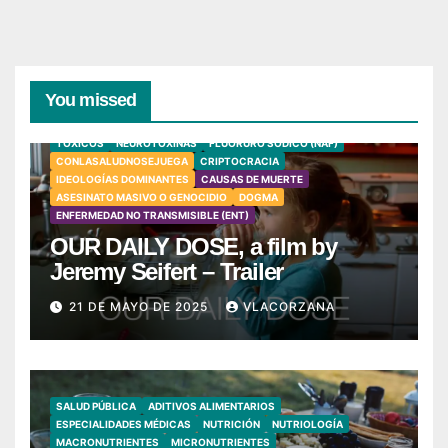
You missed
TÓXICOS
NEUROTOXINAS
FLUORURO SÓDICO (NAF)
CONLASALUDNOSEJUEGA
CRIPTOCRACIA
IDEOLOGÍAS DOMINANTES
CAUSAS DE MUERTE
ASESINATO MASIVO O GENOCIDIO
DOGMA
ENFERMEDAD NO TRANSMISIBLE (ENT)
OUR DAILY DOSE, a film by
Jeremy Seifert – Trailer
21 DE MAYO DE 2025
VLACORZANA
SALUD PÚBLICA
ADITIVOS ALIMENTARIOS
ESPECIALIDADES MÉDICAS
NUTRICIÓN
NUTRIOLOGÍA
MACRONUTRIENTES
MICRONUTRIENTES