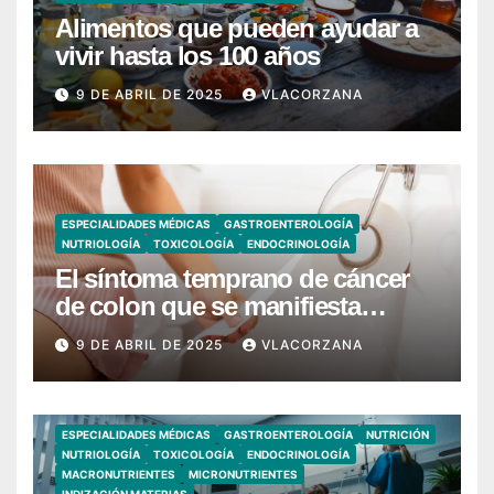
Alimentos que pueden ayudar a
vivir hasta los 100 años
9 DE ABRIL DE 2025
VLACORZANA
ESPECIALIDADES MÉDICAS
GASTROENTEROLOGÍA
NUTRIOLOGÍA
TOXICOLOGÍA
ENDOCRINOLOGÍA
El síntoma temprano de cáncer
de colon que se manifiesta
cuando vas al baño
9 DE ABRIL DE 2025
VLACORZANA
ESPECIALIDADES MÉDICAS
GASTROENTEROLOGÍA
NUTRICIÓN
NUTRIOLOGÍA
TOXICOLOGÍA
ENDOCRINOLOGÍA
MACRONUTRIENTES
MICRONUTRIENTES
INDIZACIÓN MATERIAS