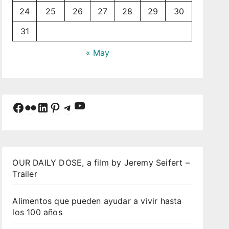
24
25
26
27
28
29
30
31
« May
YouTube
Facebook
Flickr
LinkedIn
Pinterest
Telegram
OUR DAILY DOSE, a film by Jeremy Seifert –
Trailer
Alimentos que pueden ayudar a vivir hasta
los 100 años