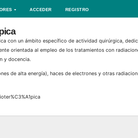
TORES
ACCEDER
REGISTRO
pica
ca con un ámbito específico de actividad quirúrgica, dedic
nte orientada al empleo de los tratamientos con radiaciones
ón y docencia.
es de alta energía), haces de electrones y otras radiacione
dioter%C3%A1pica