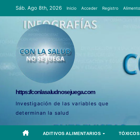
Ir
Sáb. Ago 8th, 2026
Inicio
Acceder
Registro
Aliment
al
contenido
https://conlasaludnosejuega.com
Investigación de las variables que
determinan la salud
ADITIVOS ALIMENTARIOS
TÓXICO