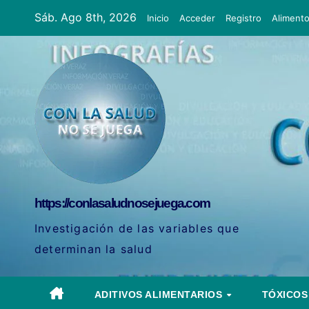
Ir
Sáb. Ago 8th, 2026
Inicio
Acceder
Registro
Aliment
al
contenido
https://conlasaludnosejuega.com
Investigación de las variables que
determinan la salud
ADITIVOS ALIMENTARIOS
TÓXICO