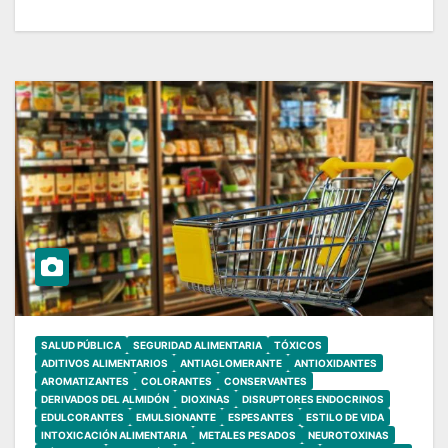
SALUD PÚBLICA
SEGURIDAD ALIMENTARIA
TÓXICOS
ADITIVOS ALIMENTARIOS
ANTIAGLOMERANTE
ANTIOXIDANTES
AROMATIZANTES
COLORANTES
CONSERVANTES
DERIVADOS DEL ALMIDÓN
DIOXINAS
DISRUPTORES ENDOCRINOS
EDULCORANTES
EMULSIONANTE
ESPESANTES
ESTILO DE VIDA
INTOXICACIÓN ALIMENTARIA
METALES PESADOS
NEUROTOXINAS