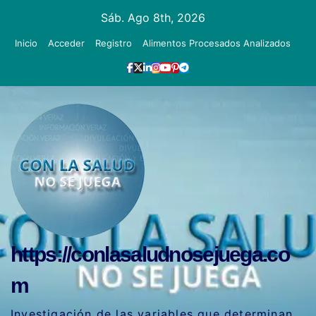
Ir
Sáb. Ago 8th, 2026
al
Inicio
Acceder
Registro
Alimentos Procesados Analizados
contenido
https://conlasaludnosejuega.co
m
Investigación de las variables que determinan