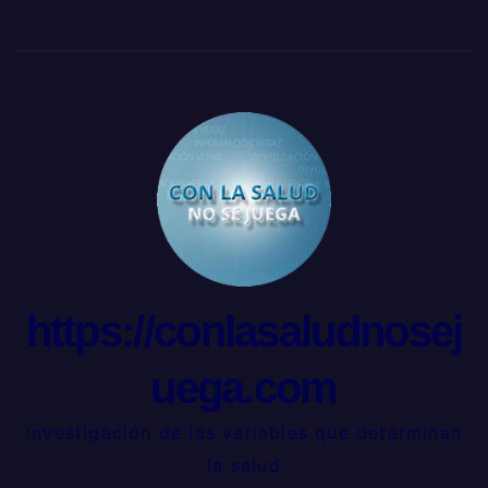
https://conlasaludnosej
uega.com
Investigación de las variables que determinan
la salud