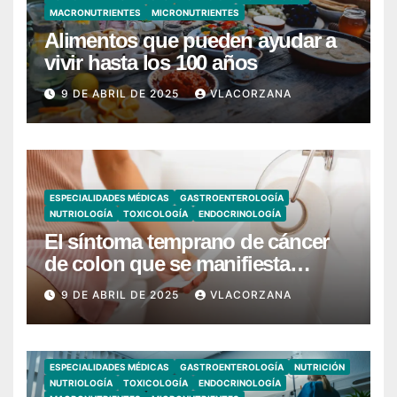
MACRONUTRIENTES
MICRONUTRIENTES
Alimentos que pueden ayudar a
vivir hasta los 100 años
9 DE ABRIL DE 2025
VLACORZANA
ESPECIALIDADES MÉDICAS
GASTROENTEROLOGÍA
NUTRIOLOGÍA
TOXICOLOGÍA
ENDOCRINOLOGÍA
El síntoma temprano de cáncer
de colon que se manifiesta
cuando vas al baño
9 DE ABRIL DE 2025
VLACORZANA
ESPECIALIDADES MÉDICAS
GASTROENTEROLOGÍA
NUTRICIÓN
NUTRIOLOGÍA
TOXICOLOGÍA
ENDOCRINOLOGÍA