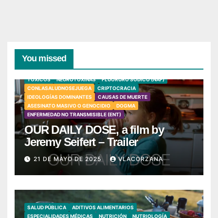
You missed
TÓXICOS
NEUROTOXINAS
FLUORURO SÓDICO (NAF)
CONLASALUDNOSEJUEGA
CRIPTOCRACIA
IDEOLOGÍAS DOMINANTES
CAUSAS DE MUERTE
ASESINATO MASIVO O GENOCIDIO
DOGMA
ENFERMEDAD NO TRANSMISIBLE (ENT)
OUR DAILY DOSE, a film by
Jeremy Seifert – Trailer
21 DE MAYO DE 2025
VLACORZANA
SALUD PÚBLICA
ADITIVOS ALIMENTARIOS
ESPECIALIDADES MÉDICAS
NUTRICIÓN
NUTRIOLOGÍA