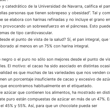
 catedrático de la Universidad de Navarra, califica el pa
llas personas que tienen sobrepeso y obesidad”. Tal y co
ue se elabora con harinas refinadas y no incluye el grano en
n provocando un sobreesfuerzo en el páncreas. Esto pued
emas de tipo cardiovascular.
de el punto de vista de la salud? Sí, el pan integral, que 
laborado al menos en un 75% con harina integral.
 negro o el puro no sólo son mejores desde el punto de vi
bles. El motivo: el cacao ha sido asociado en distintas ocas
 realidad es que muchas de las variedades que nos venden 
nen un porcentaje insuficiente de cacao y excesivo de azúc
os que encontramos habitualmente en el etiquetado.
e azúcar que contienen los alimentos, ha mostrado en dist
ate puro están compuestas de azúcar en más de un 47%. E
 el 45% y 55%. Así, para que un chocolate pueda ser