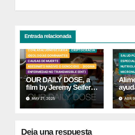
entradas
Entrada relacionada
TÓXICOS
NEUROTOXINAS
FLUORURO SÓDICO (NAF)
CONLASALUDNOSEJUEGA
CRIPTOCRACIA
IDEOLOGÍAS DOMINANTES
SALUD P
CAUSAS DE MUERTE
ESPECIA
ASESINATO MASIVO O GENOCIDIO
DOGMA
NUTRIOL
ENFERMEDAD NO TRANSMISIBLE (ENT)
MICRONU
OUR DAILY DOSE, a
Alim
film by Jeremy Seifert
ayuda
– Trailer
100 
MAY 21, 2025
ABR 9
Deja una respuesta