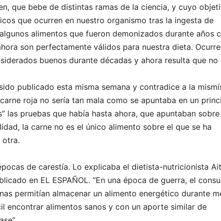
ven, que bebe de distintas ramas de la ciencia, y cuyo objet
licos que ocurren en nuestro organismo tras la ingesta de
 y algunos alimentos que fueron demonizados durante años
 ahora son perfectamente válidos para nuestra dieta. Ocurre
nsiderados buenos durante décadas y ahora resulta que no 
a sido publicado esta misma semana y contradice a la mism
carne roja no sería tan mala como se apuntaba en un princi
es” las pruebas que había hasta ahora, que apuntaban sobre 
idad, la carne no es el único alimento sobre el que se ha
 otra.
ocas de carestía. Lo explicaba el dietista-nutricionista Ai
ublicado en EL ESPAÑOL. “En una época de guerra, el cons
rinas permitían almacenar un alimento energético durante m
cil encontrar alimentos sanos y con un aporte similar de
ase”.