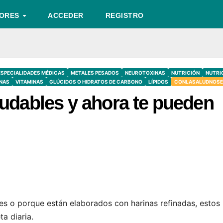
TORES
ACCEDER
REGISTRO
ESPECIALIDADES MÉDICAS
METALES PESADOS
NEUROTOXINAS
NUTRICIÓN
NUTRI
NAS
VITAMINAS
GLÚCIDOS O HIDRATOS DE CARBONO
LÍPIDOS
CONLASALUDNOSE
udables y ahora te pueden
res o porque están elaborados con harinas refinadas, estos
a diaria.