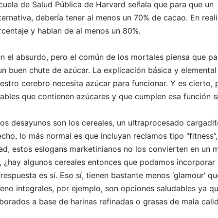
cuela de Salud Pública de Harvard señala que para que un
ernativa, debería tener al menos un 70% de cacao. En real
rcentaje y hablan de al menos un 80%.
 el absurdo, pero el común de los mortales piensa que pa
un buen chute de azúcar. La explicación básica y elemental
stro cerebro necesita azúcar para funcionar. Y es cierto, 
ables que contienen azúcares y que cumplen esa función s
os desayunos son los cereales, un ultraprocesado cargadi
ho, lo más normal es que incluyan reclamos tipo “fitness”,
lidad, estos eslogans marketinianos no los convierten en un 
o, ¿hay algunos cereales entonces que podamos incorporar
espuesta es sí. Eso sí, tienen bastante menos ‘glamour’ qu
eno integrales, por ejemplo, son opciones saludables ya q
borados a base de harinas refinadas o grasas de mala cali