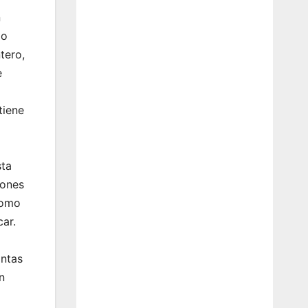
n
mo
tero,
e
tiene
sta
iones
como
ar.
intas
n