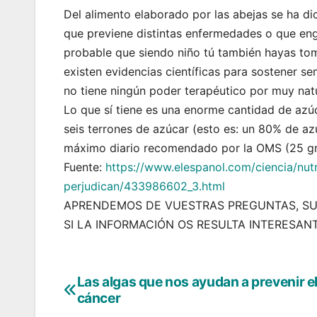
Del alimento elaborado por las abejas se ha di
que previene distintas enfermedades o que en
probable que siendo niño tú también hayas tom
existen evidencias científicas para sostener s
no tiene ningún poder terapéutico por muy natu
Lo que sí tiene es una enorme cantidad de azúc
seis terrones de azúcar (esto es: un 80% de az
máximo diario recomendado por la OMS (25 gr
Fuente:
https://www.elespanol.com/ciencia/nut
perjudican/433986602_3.html
APRENDEMOS DE VUESTRAS PREGUNTAS, SU
SI LA INFORMACIÓN OS RESULTA INTERESAN
Las algas que nos ayudan a prevenir e
Navegación
cáncer
de