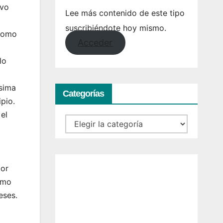
ivo
Lee más contenido de este tipo
suscribiéndote hoy mismo.
 como
Acceder
lo
ísima
Categorías
pio.
el
Categorías
tor
umo
eses.