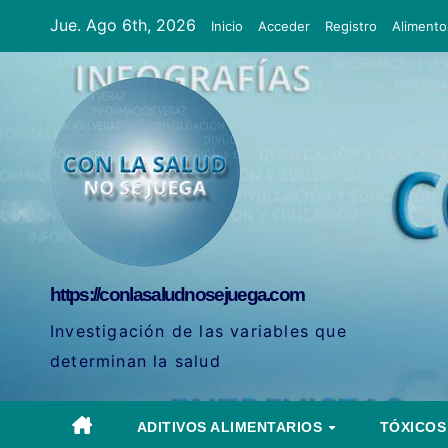
Ir
Jue. Ago 6th, 2026
Inicio
Acceder
Registro
Alimento
al
contenido
https://conlasaludnosejuega.com
Investigación de las variables que
determinan la salud
ADITIVOS ALIMENTARIOS
TÓXICO