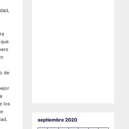
idad,
ra
 que
pero
in
to de
mejor
 a
e los
ue
dad.
septiembre 2020