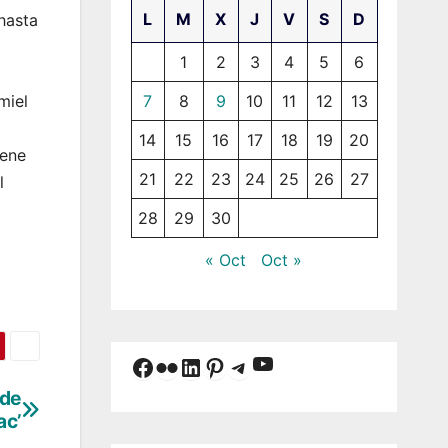
L
M
X
J
V
S
D
hasta
1
2
3
4
5
6
7
8
9
10
11
12
13
miel
14
15
16
17
18
19
20
iene
21
22
23
24
25
26
27
l
28
29
30
« Oct
Oct »
YouTube
Facebook
Flickr
LinkedIn
Pinterest
Telegram
 de
ac’