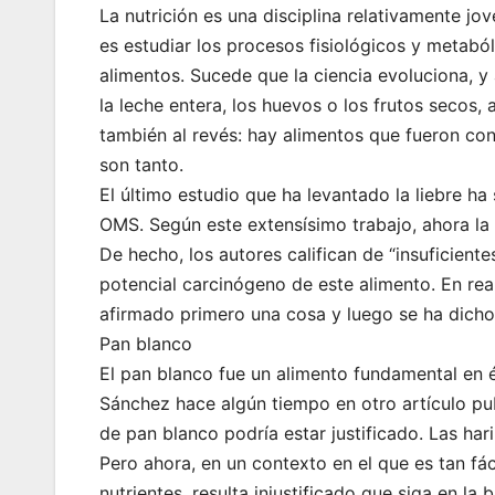
La nutrición es una disciplina relativamente jo
es estudiar los procesos fisiológicos y metabó
alimentos. Sucede que la ciencia evoluciona,
la leche entera, los huevos o los frutos secos,
también al revés: hay alimentos que fueron co
son tanto.
El último estudio que ha levantado la liebre h
OMS. Según este extensísimo trabajo, ahora la 
De hecho, los autores califican de “insuficient
potencial carcinógeno de este alimento. En real
afirmado primero una cosa y luego se ha dicho
Pan blanco
El pan blanco fue un alimento fundamental en ép
Sánchez hace algún tiempo en otro artículo p
de pan blanco podría estar justificado. Las ha
Pero ahora, en un contexto en el que es tan fá
nutrientes, resulta injustificado que siga en la b