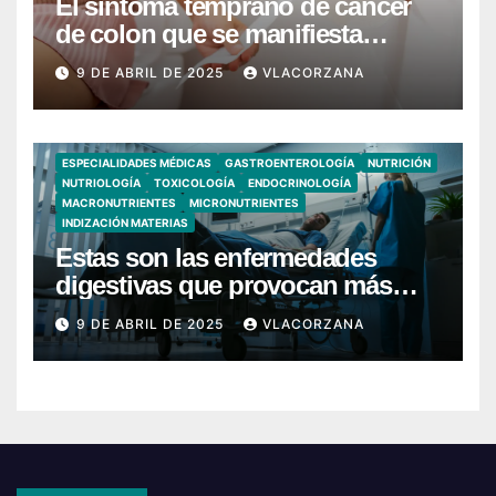
El síntoma temprano de cáncer
de colon que se manifiesta
cuando vas al baño
9 DE ABRIL DE 2025
VLACORZANA
ESPECIALIDADES MÉDICAS
GASTROENTEROLOGÍA
NUTRICIÓN
NUTRIOLOGÍA
TOXICOLOGÍA
ENDOCRINOLOGÍA
MACRONUTRIENTES
MICRONUTRIENTES
INDIZACIÓN MATERIAS
Estas son las enfermedades
digestivas que provocan más
hospitalizaciones en España
9 DE ABRIL DE 2025
VLACORZANA