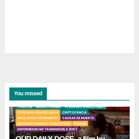
You missed
TÓXICOS
NEUROTOXINAS
FLUORURO SÓDICO (NAF)
CONLASALUDNOSEJUEGA
CRIPTOCRACIA
IDEOLOGÍAS DOMINANTES
CAUSAS DE MUERTE
ASESINATO MASIVO O GENOCIDIO
DOGMA
ENFERMEDAD NO TRANSMISIBLE (ENT)
OUR DAILY DOSE, a film by