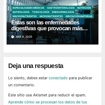
ESPECIALIDADES MÉDICAS
GASTROENTEROLOGÍA
NUTRICIÓN
NUTRIOLOGÍA
TOXICOLOGÍA
ENDOCRINOLOGÍA
MACRONUTRIENTES
MICRONUTRIENTES
INDIZACIÓN MATERIAS
Estas son las enfermedades
digestivas que provocan más
hospitalizaciones en España
ABR 9, 2025
Deja una respuesta
Lo siento, debes estar
conectado
para publicar
un comentario.
Este sitio usa Akismet para reducir el spam.
Aprende cómo se procesan los datos de tus