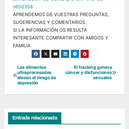
n650358
APRENDEMOS DE VUESTRAS PREGUNTAS,
SUGERENCIAS Y COMENTARIOS.
SI LA INFORMACIÓN OS RESULTA
INTERESANTE COMPARTIR CON AMIGOS Y
FAMILIA.
Los alimentos
El fracking genera
Navegación
ultraprocesados
cáncer y disfunciones
elevan el riesgo de
sexuales
de
depresión
entradas
Entrada relacionada