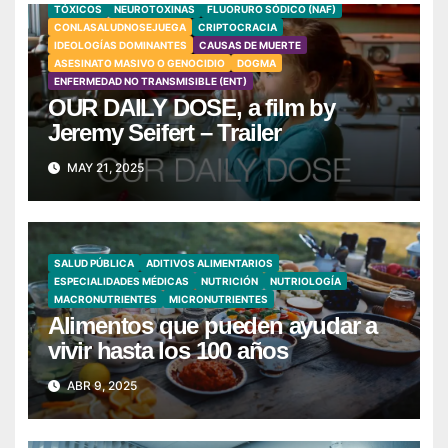
TÓXICOS
NEUROTOXINAS
FLUORURO SÓDICO (NAF)
CONLASALUDNOSEJUEGA
CRIPTOCRACIA
IDEOLOGÍAS DOMINANTES
CAUSAS DE MUERTE
ASESINATO MASIVO O GENOCIDIO
DOGMA
ENFERMEDAD NO TRANSMISIBLE (ENT)
OUR DAILY DOSE, a film by
Jeremy Seifert – Trailer
MAY 21, 2025
SALUD PÚBLICA
ADITIVOS ALIMENTARIOS
ESPECIALIDADES MÉDICAS
NUTRICIÓN
NUTRIOLOGÍA
MACRONUTRIENTES
MICRONUTRIENTES
Alimentos que pueden ayudar a
vivir hasta los 100 años
ABR 9, 2025