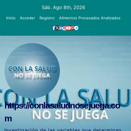
Ir
Sáb. Ago 8th, 2026
al
Inicio
Acceder
Registro
Alimentos Procesados Analizados
contenido
https://conlasaludnosejuega.co
m
Investigación de las variables que determinan