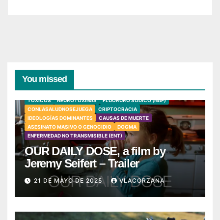
You missed
TÓXICOS
NEUROTOXINAS
FLUORURO SÓDICO (NAF)
CONLASALUDNOSEJUEGA
CRIPTOCRACIA
IDEOLOGÍAS DOMINANTES
CAUSAS DE MUERTE
ASESINATO MASIVO O GENOCIDIO
DOGMA
ENFERMEDAD NO TRANSMISIBLE (ENT)
OUR DAILY DOSE, a film by
Jeremy Seifert – Trailer
21 DE MAYO DE 2025
VLACORZANA