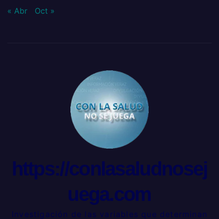
« Abr
Oct »
https://conlasaludnosej
uega.com
Investigación de las variables que determinan