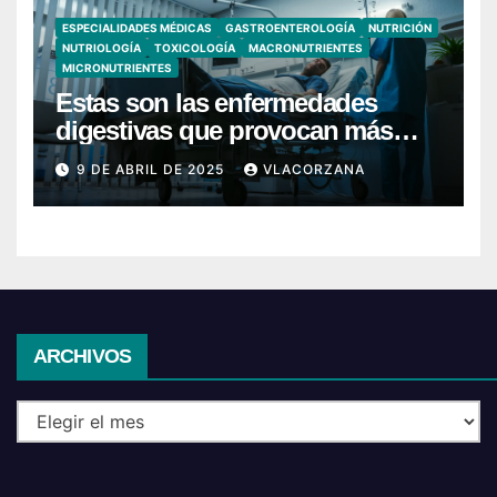
ESPECIALIDADES MÉDICAS
GASTROENTEROLOGÍA
NUTRICIÓN
NUTRIOLOGÍA
TOXICOLOGÍA
MACRONUTRIENTES
MICRONUTRIENTES
Estas son las enfermedades
digestivas que provocan más
hospitalizaciones en España
9 DE ABRIL DE 2025
VLACORZANA
Archivos
ARCHIVOS