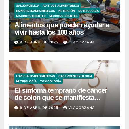
SALUD PÚBLICA
ADITIVOS ALIMENTARIOS
ESPECIALIDADES MÉDICAS
NUTRICIÓN
NUTRIOLOGÍA
MACRONUTRIENTES
MICRONUTRIENTES
Alimentos que pueden ayudar a
vivir hasta los 100 años
9 DE ABRIL DE 2025
VLACORZANA
ESPECIALIDADES MÉDICAS
GASTROENTEROLOGÍA
NUTRIOLOGÍA
TOXICOLOGÍA
El síntoma temprano de cáncer
de colon que se manifiesta
cuando vas al baño
9 DE ABRIL DE 2025
VLACORZANA