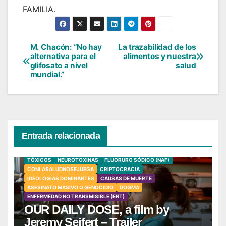
FAMILIA.
M. Chacón: “No hay
La trazabilidad de los
Navegación
alternativa para el
alimentos y nuestra
glifosato a nivel
salud
de
mundial.”
entradas
Entrada relacionada
TÓXICOS
NEUROTOXINAS
FLUORURO SÓDICO (NAF)
CONLASALUDNOSEJUEGA
CRIPTOCRACIA
IDEOLOGÍAS DOMINANTES
CAUSAS DE MUERTE
ASESINATO MASIVO O GENOCIDIO
DOGMA
ENFERMEDAD NO TRANSMISIBLE (ENT)
OUR DAILY DOSE, a film by
Jeremy Seifert – Trailer