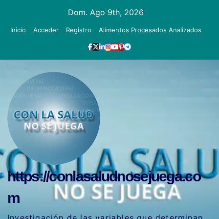
Ir
Dom. Ago 9th, 2026
al
Inicio
Acceder
Registro
Alimentos Procesados Analizados
contenido
https://conlasaludnosejuega.co
m
Investigación de las variables que determinan