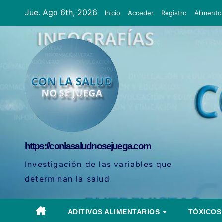
Ir
Jue. Ago 6th, 2026
Inicio
Acceder
Registro
Alimento
al
contenido
https://conlasaludnosejuega.com
Investigación de las variables que
determinan la salud
ADITIVOS ALIMENTARIOS
TÓXICO