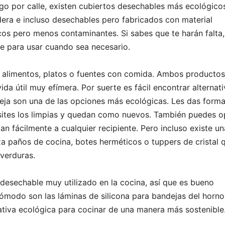
lgo por calle, existen cubiertos desechables más ecológico
dera e incluso desechables pero fabricados con material
cos pero menos contaminantes. Si sabes que te harán falta,
e para usar cuando sea necesario.
ar alimentos, platos o fuentes con comida. Ambos producto
a útil muy efímera. Por suerte es fácil encontrar alternat
abeja son una de las opciones más ecológicas. Les das form
sites los limpias y quedan como nuevos. También puedes o
tan fácilmente a cualquier recipiente. Pero incluso existe u
iza paños de cocina, botes herméticos o tuppers de cristal 
 verduras.
desechable muy utilizado en la cocina, así que es bueno
 cómodo son las láminas de silicona para bandejas del horno
rnativa ecológica para cocinar de una manera más sostenible