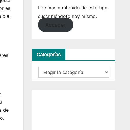
gesta
Lee más contenido de este tipo
or es
ible.
suscribiéndote hoy mismo.
Acceder
Categorías
eres
Categorías
m
os
a de
o.