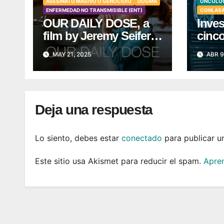
ASESINATO MASIVO O GENOCIDIO
DOGMA
ONCOLOG
ENFERMEDAD NO TRANSMISIBLE (ENT)
CONLAS
OUR DAILY DOSE, a
Inves
film by Jeremy Seifert
cinc
– Trailer
desa
MAY 21, 2025
ABR 9
cereb
Deja una respuesta
Lo siento, debes estar
conectado
para publicar u
Este sitio usa Akismet para reducir el spam.
Apren