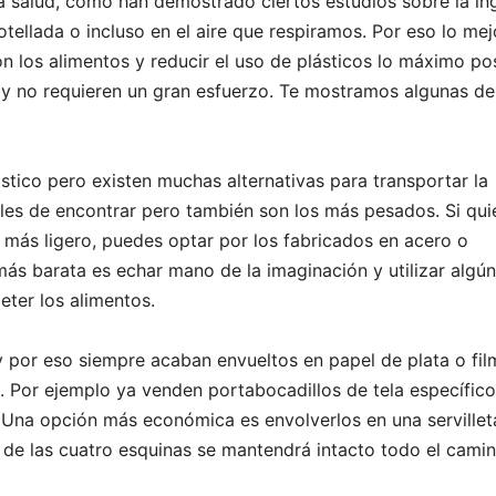
ra salud, como han demostrado ciertos estudios sobre la in
tellada o incluso en el aire que respiramos. Por eso lo mej
n los alimentos y reducir el uso de plásticos lo máximo pos
as y no requieren un gran esfuerzo. Te mostramos algunas de
ico pero existen muchas alternativas para transportar la
iles de encontrar pero también son los más pesados. Si qui
 más ligero, puedes optar por los fabricados en acero o
 más barata es echar mano de la imaginación y utilizar algún
ter los alimentos.
 por eso siempre acaban envueltos en papel de plata o fil
s. Por ejemplo ya venden portabocadillos de tela específic
. Una opción más económica es envolverlos en una servillet
de las cuatro esquinas se mantendrá intacto todo el camin