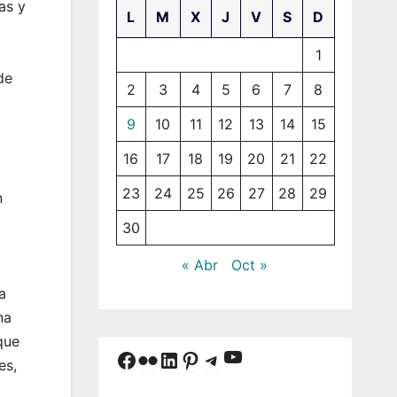
as y
L
M
X
J
V
S
D
1
de
2
3
4
5
6
7
8
9
10
11
12
13
14
15
16
17
18
19
20
21
22
23
24
25
26
27
28
29
n
30
« Abr
Oct »
a
na
que
YouTube
Facebook
Flickr
LinkedIn
Pinterest
Telegram
es,