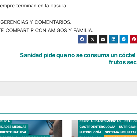
iempre terminan en la basura.
GERENCIAS Y COMENTARIOS.
TE COMPARTIR CON AMIGOS Y FAMILIA.
Sanidad pide que no se consuma un cóctel
frutos se
SALUD PÚBLICA
SEGURIDAD ALIME
BIOLOGÍA HUMANA
ÚBLICA
ESPECIALIDADES MÉDICAS
ESTILO 
LIDADES MÉDICAS
GASTROENTEROLOGÍA
NUTRICIÓN
MBIENTE NATURAL
NUTRIOLOGÍA
SISTEMA INMUNITAR