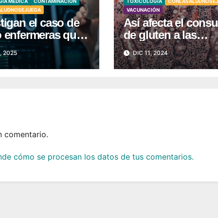
ÍA MÉDICA
CONTAMINACIÓN
TOXICOLOGÍA
CONLASALUDNOSE
ALUDNOSEJUEGA
VACUNACIÓN
tigan el caso de
Así afecta el con
o enfermeras que
de gluten a las
rrollaron tumores
personas con
, 2025
DIC 11, 2024
rales
celiaquía
n comentario.
de cómo se procesan los datos de tus comentarios.