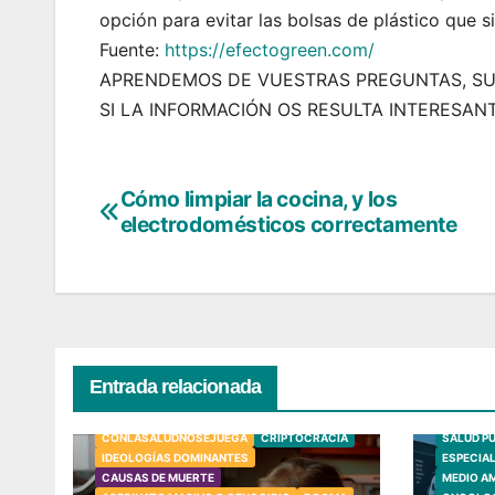
opción para evitar las bolsas de plástico que s
Fuente:
https://efectogreen.com/
APRENDEMOS DE VUESTRAS PREGUNTAS, SU
SI LA INFORMACIÓN OS RESULTA INTERESAN
Cómo limpiar la cocina, y los
Navegación
electrodomésticos correctamente
de
entradas
Entrada relacionada
TÓXICOS
NEUROTOXINAS
FLUORURO SÓDICO (NAF)
CONLASALUDNOSEJUEGA
CRIPTOCRACIA
SALUD P
IDEOLOGÍAS DOMINANTES
ESPECIA
CAUSAS DE MUERTE
MEDIO A