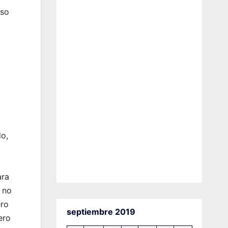
oso
do,
ara
i no
ero
septiembre 2019
ero