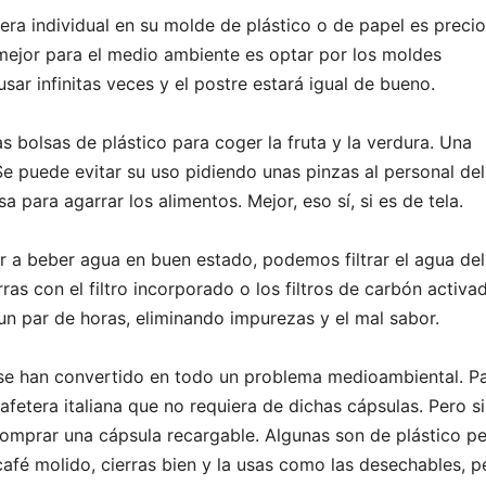
a individual en su molde de plástico o de papel es preci
mejor para el medio ambiente es optar por los moldes
ar infinitas veces y el postre estará igual de bueno.
s bolsas de plástico para coger la fruta y la verdura. Una
Se puede evitar su uso pidiendo unas pinzas al personal del
a para agarrar los alimentos. Mejor, eso sí, si es de tela.
ar a beber agua en buen estado, podemos filtrar el agua del
rras con el filtro incorporado o los filtros de carbón activa
un par de horas, eliminando impurezas y el mal sabor.
 se han convertido en todo un problema medioambiental. P
afetera italiana que no requiera de dichas cápsulas. Pero s
comprar una cápsula recargable. Algunas son de plástico p
café molido, cierras bien y la usas como las desechables, p