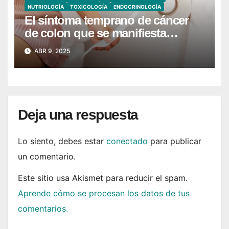
NUTRIOLOGÍA
TOXICOLOGÍA
ENDOCRINOLOGÍA
El síntoma temprano de cáncer
de colon que se manifiesta
cuando vas al baño
ABR 9, 2025
Deja una respuesta
Lo siento, debes estar
conectado
para publicar
un comentario.
Este sitio usa Akismet para reducir el spam.
Aprende cómo se procesan los datos de tus
comentarios.