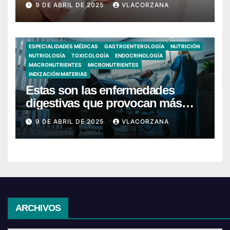
9 DE ABRIL DE 2025
VLACORZANA
ESPECIALIDADES MÉDICAS
GASTROENTEROLOGÍA
NUTRICIÓN
NUTRIOLOGÍA
TOXICOLOGÍA
ENDOCRINOLOGÍA
MACRONUTRIENTES
MICRONUTRIENTES
INDIZACIÓN MATERIAS
Estas son las enfermedades
digestivas que provocan más
hospitalizaciones en España
9 DE ABRIL DE 2025
VLACORZANA
Archivos
ARCHIVOS