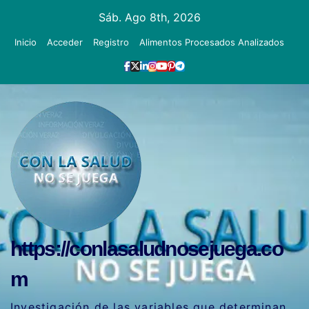
Ir
Sáb. Ago 8th, 2026
al
Inicio
Acceder
Registro
Alimentos Procesados Analizados
contenido
https://conlasaludnosejuega.co
m
Investigación de las variables que determinan