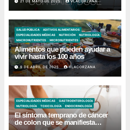
21 DE MAYO DE 2025
VLACORZANA
SALUD PÚBLICA
ADITIVOS ALIMENTARIOS
ESPECIALIDADES MÉDICAS
NUTRICIÓN
NUTRIOLOGÍA
MACRONUTRIENTES
MICRONUTRIENTES
Alimentos que pueden ayudar a
vivir hasta los 100 años
9 DE ABRIL DE 2025
VLACORZANA
ESPECIALIDADES MÉDICAS
GASTROENTEROLOGÍA
NUTRIOLOGÍA
TOXICOLOGÍA
ENDOCRINOLOGÍA
El síntoma temprano de cáncer
de colon que se manifiesta
cuando vas al baño