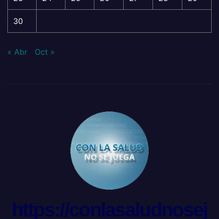
30
« Abr
Oct »
https://conlasaludnosej