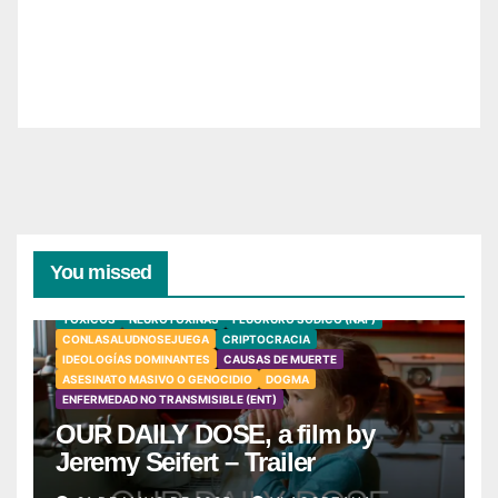
You missed
TÓXICOS
NEUROTOXINAS
FLUORURO SÓDICO (NAF)
CONLASALUDNOSEJUEGA
CRIPTOCRACIA
IDEOLOGÍAS DOMINANTES
CAUSAS DE MUERTE
ASESINATO MASIVO O GENOCIDIO
DOGMA
ENFERMEDAD NO TRANSMISIBLE (ENT)
OUR DAILY DOSE, a film by
Jeremy Seifert – Trailer