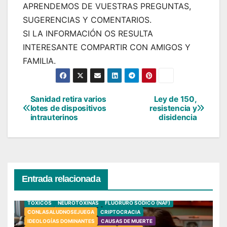
APRENDEMOS DE VUESTRAS PREGUNTAS,
SUGERENCIAS Y COMENTARIOS.
SI LA INFORMACIÓN OS RESULTA
INTERESANTE COMPARTIR CON AMIGOS Y
FAMILIA.
Sanidad retira varios
Ley de 150,
Navegación
lotes de dispositivos
resistencia y
intrauterinos
disidencia
de
entradas
Entrada relacionada
TÓXICOS
NEUROTOXINAS
FLUORURO SÓDICO (NAF)
CONLASALUDNOSEJUEGA
CRIPTOCRACIA
IDEOLOGÍAS DOMINANTES
CAUSAS DE MUERTE