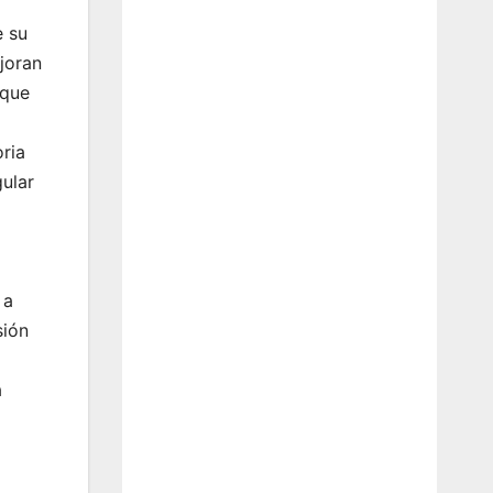
e su
joran
 que
ria
gular
 a
sión
a