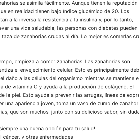
nahorias se asimila fácilmente. Aunque tienen la reputación
que en realidad tienen bajo índice glucémico de 20. Los
 a la inversa la resistencia a la insulina y, por lo tanto,
llevar una vida saludable, las personas con diabetes pueden
taza de zanahorias crudas al día. Lo mejor es comerlas c
iempo, empieza a comer zanahorias. Las zanahorias son
tiza el envejecimiento celular. Esto es principalmente de
 el daño a las células del organismo mientras se mantiene e
a de vitamina C y ayuda a la producción de colágeno. El
e la piel. Esto ayuda a prevenir las arrugas, líneas de expr
er una apariencia joven, toma un vaso de zumo de zanahori
rias, que son muchos, junto con su delicioso sabor, sin dud
 siempre una buena opción para tu salud!
l cáncer, y otras enfermedades