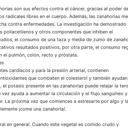
horias son sus efectos contra el cáncer, gracias al poder d
os radicales libres en el cuerpo. Además, las zanahorias me
lucha contra enfermedades. La investigación ha demostrado
os poliacetilenos y otros componentes que inhiben el
studios, el consumo de una taza y media de zumo de zanaho
ativos resultados positivos, por otra parte, el consumo re
 el pulmón, colon, recto y próstata.
es
es cardíacos y para la presión arterial, contienen
 antioxidantes que combaten el colesterol y también ayudan
 el potasio presente en las zanahorias puede relajar la ten
u vez ayuda a aumentar la circulación y el flujo sanguíneo y
lar. La próxima vez que comiences a estresarte por algo y l
plemente ¡come una zanahoria!.
ral en general. Cuando este vegetal es comido crudo y