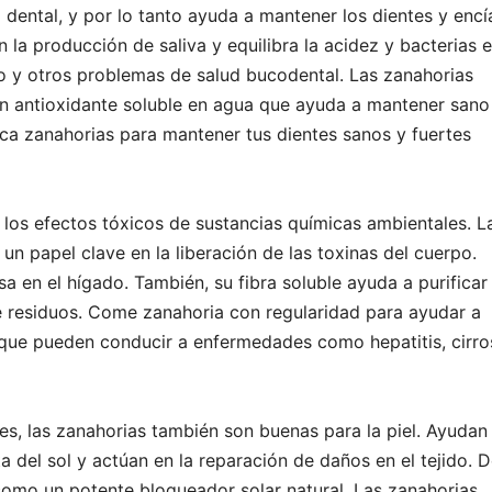
a dental, y por lo tanto ayuda a mantener los dientes y encí
n la producción de saliva y equilibra la acidez y bacterias e
nto y otros problemas de salud bucodental. Las zanahorias
n antioxidante soluble en agua que ayuda a mantener sano
tica zanahorias para mantener tus dientes sanos y fuertes
los efectos tóxicos de sustancias químicas ambientales. La
un papel clave en la liberación de las toxinas del cuerpo.
a en el hígado. También, su fibra soluble ayuda a purificar 
 de residuos. Come zanahoria con regularidad para ayudar a
, que pueden conducir a enfermedades como hepatitis, cirro
tes, las zanahorias también son buenas para la piel. Ayudan
ta del sol y actúan en la reparación de daños en el tejido. 
omo un potente bloqueador solar natural. Las zanahorias