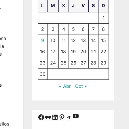
L
M
X
J
V
S
D
.
n
1
2
3
4
5
6
7
8
ena
9
10
11
12
13
14
15
la
16
17
18
19
20
21
22
s
23
24
25
26
27
28
29
30
e
« Abr
Oct »
YouTube
Facebook
Flickr
LinkedIn
Pinterest
Telegram
ellos