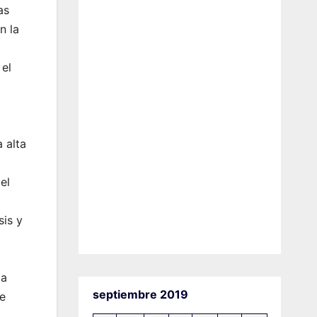
as
n la
 el
 alta
el
sis y
 a
septiembre 2019
De