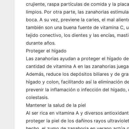
crujiente, raspa partículas de comida y la plac
limpios. Por otra parte, las zanahorias estimula
boca. A su vez, previene la caries, el mal alie
también son una buena fuente de vitamina C, u
tejido conectivo, los dientes y las encías, mas
durante años.
Proteger el hígado
Las zanahorias ayudan a proteger el hígado de 
cantidad de vitamina A en las zanahorias juega 
Además, reduce los depósitos biliares y de gras
hígado y colon, facilitando así la eliminación
prevenir la inflamación o infección del hígado
colestasis.
Mantener la salud de la piel
Al ser rica en vitamina A y diversos antioxidan
proteger la piel de los dañinos rayos ultraviole
hecho, el zumo de zanahoria en verano actúa c