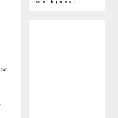
cáncer de páncreas
e
izar
e