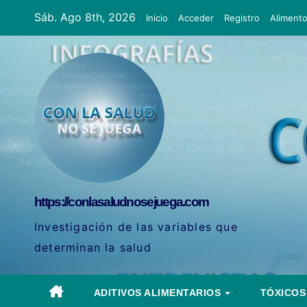
Ir
Sáb. Ago 8th, 2026
Inicio
Acceder
Registro
Aliment
al
contenido
https://conlasaludnosejuega.com
Investigación de las variables que
determinan la salud
ADITIVOS ALIMENTARIOS
TÓXICO