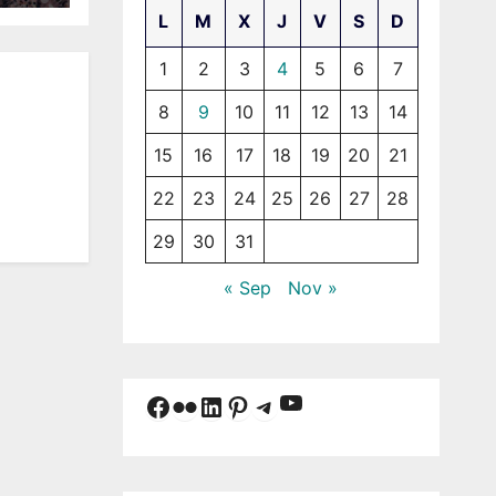
L
M
X
J
V
S
D
1
2
3
4
5
6
7
8
9
10
11
12
13
14
15
16
17
18
19
20
21
22
23
24
25
26
27
28
29
30
31
« Sep
Nov »
YouTube
Facebook
Flickr
LinkedIn
Pinterest
Telegram