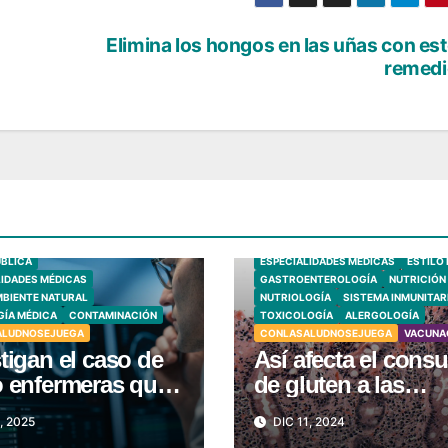
Elimina los hongos en las uñas con es
remedi
SALUD PÚBLICA
SEGURIDAD ALIME
BIOLOGÍA HUMANA
ÚBLICA
ESPECIALIDADES MÉDICAS
ESTILO 
LIDADES MÉDICAS
GASTROENTEROLOGÍA
NUTRICIÓN
MBIENTE NATURAL
NUTRIOLOGÍA
SISTEMA INMUNITAR
ÍA MÉDICA
CONTAMINACIÓN
TOXICOLOGÍA
ALERGOLOGÍA
ALUDNOSEJUEGA
CONLASALUDNOSEJUEGA
VACUNA
tigan el caso de
Así afecta el con
o enfermeras que
de gluten a las
rrollaron tumores
personas con
, 2025
DIC 11, 2024
rales
celiaquía