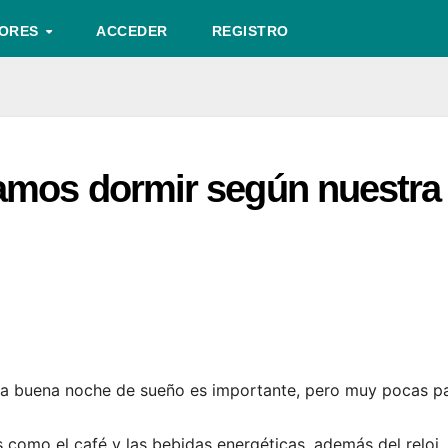
TORES
ACCEDER
REGISTRO
amos dormir según nuestra
na buena noche de sueño es importante, pero muy pocas p
 como el café y las bebidas energéticas, además del reloj