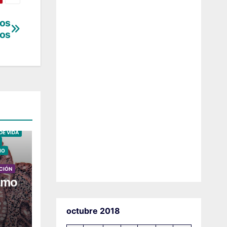
tos
os
NTARIA
DE VIDA
IO
CIÓN
sumo
octubre 2018