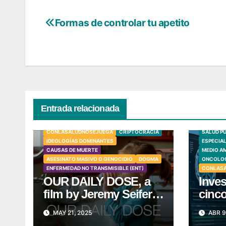
Formas de controlar tu apetito
Navegación
de
entradas
Entrada relacionada
TÓXICOS
NEUROTOXINAS
FLUORURO SÓDICO (NAF)
CONLASALUDNOSEJUEGA
CRIPTOCRACIA
SALUD P
IDEOLOGÍAS DOMINANTES
ESPECIA
CAUSAS DE MUERTE
MEDIO A
ASESINATO MASIVO O GENOCIDIO
DOGMA
ONCOLOG
ENFERMEDAD NO TRANSMISIBLE (ENT)
CONLAS
OUR DAILY DOSE, a
Inves
film by Jeremy Seifert
cinc
– Trailer
desa
MAY 21, 2025
ABR 9
cereb