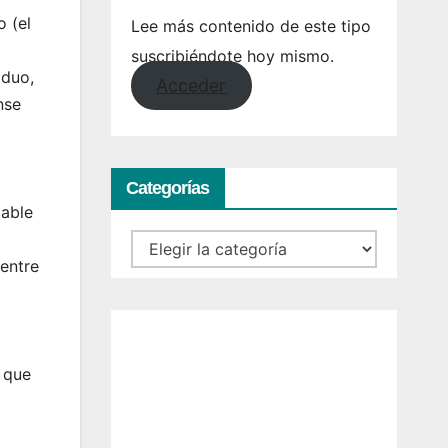
o (el
Lee más contenido de este tipo
suscribiéndote hoy mismo.
iduo,
Acceder
nse
Categorías
table
Categorías
entre
 que