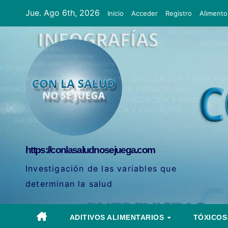
Ir
Jue. Ago 6th, 2026
Inicio
Acceder
Registro
Alimento
al
contenido
https://conlasaludnosejuega.com
Investigación de las variables que
determinan la salud
ADITIVOS ALIMENTARIOS
TÓXICO