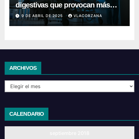
digestivas que provocan más
hospitalizaciones en España
9 DE ABRIL DE 2025
VLACORZANA
Archivos
ARCHIVOS
CALENDARIO
septiembre 2018