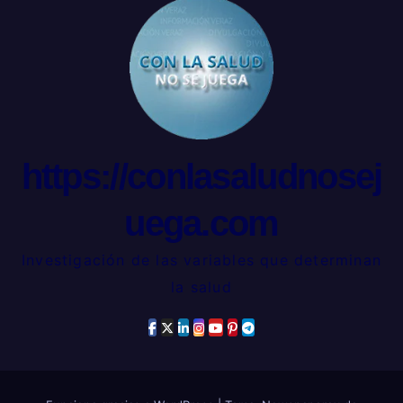
https://conlasaludnosej
uega.com
Investigación de las variables que determinan
la salud