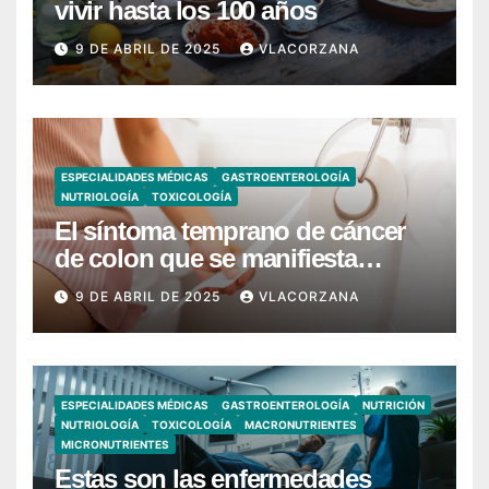
vivir hasta los 100 años
9 DE ABRIL DE 2025
VLACORZANA
ESPECIALIDADES MÉDICAS
GASTROENTEROLOGÍA
NUTRIOLOGÍA
TOXICOLOGÍA
El síntoma temprano de cáncer
de colon que se manifiesta
cuando vas al baño
9 DE ABRIL DE 2025
VLACORZANA
ESPECIALIDADES MÉDICAS
GASTROENTEROLOGÍA
NUTRICIÓN
NUTRIOLOGÍA
TOXICOLOGÍA
MACRONUTRIENTES
MICRONUTRIENTES
Estas son las enfermedades