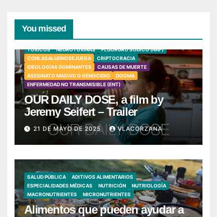
You missed
TÓXICOS
NEUROTOXINAS
FLUORURO SÓDICO (NAF)
CONLASALUDNOSEJUEGA
CRIPTOCRACIA
IDEOLOGÍAS DOMINANTES
CAUSAS DE MUERTE
ASESINATO MASIVO O GENOCIDIO
DOGMA
ENFERMEDAD NO TRANSMISIBLE (ENT)
OUR DAILY DOSE, a film by
Jeremy Seifert – Trailer
21 DE MAYO DE 2025
VLACORZANA
SALUD PÚBLICA
ADITIVOS ALIMENTARIOS
ESPECIALIDADES MÉDICAS
NUTRICIÓN
NUTRIOLOGÍA
MACRONUTRIENTES
MICRONUTRIENTES
Alimentos que pueden ayudar a