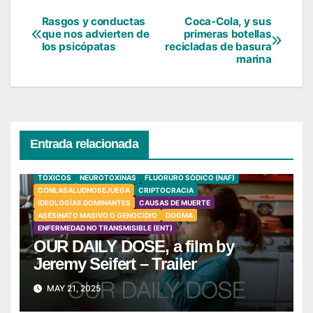
Rasgos y conductas
Coca-Cola, y sus
Navegación
que nos advierten de
primeras botellas
los psicópatas
recicladas de basura
de
marina
entradas
Entrada relacionada
TÓXICOS
NEUROTOXINAS
FLUORURO SÓDICO (NAF)
CONLASALUDNOSEJUEGA
CRIPTOCRACIA
IDEOLOGÍAS DOMINANTES
CAUSAS DE MUERTE
ASESINATO MASIVO O GENOCIDIO
DOGMA
ENFERMEDAD NO TRANSMISIBLE (ENT)
OUR DAILY DOSE, a film by
Jeremy Seifert – Trailer
MAY 21, 2025