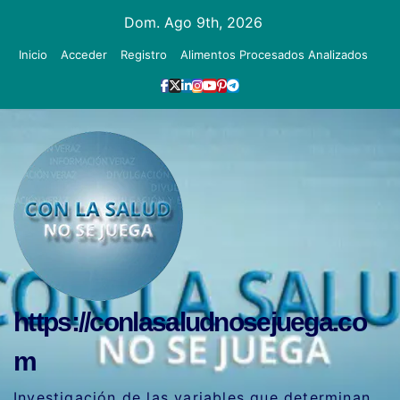
Ir
Dom. Ago 9th, 2026
al
Inicio
Acceder
Registro
Alimentos Procesados Analizados
contenido
https://conlasaludnosejuega.co
m
Investigación de las variables que determinan