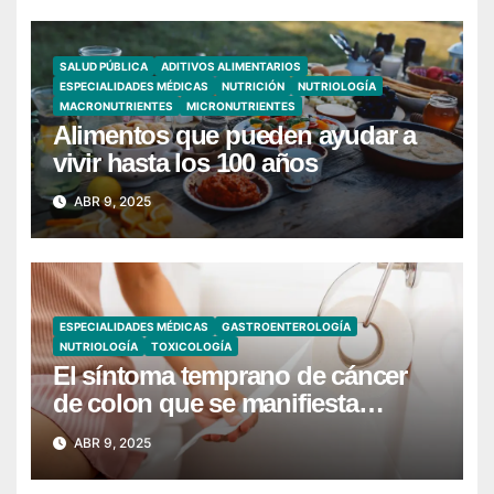
SALUD PÚBLICA
ADITIVOS ALIMENTARIOS
ESPECIALIDADES MÉDICAS
NUTRICIÓN
NUTRIOLOGÍA
MACRONUTRIENTES
MICRONUTRIENTES
Alimentos que pueden ayudar a
vivir hasta los 100 años
ABR 9, 2025
ESPECIALIDADES MÉDICAS
GASTROENTEROLOGÍA
NUTRIOLOGÍA
TOXICOLOGÍA
El síntoma temprano de cáncer
de colon que se manifiesta
cuando vas al baño
ABR 9, 2025