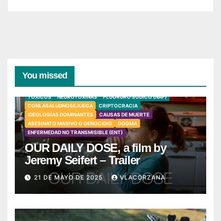
You missed
TÓXICOS
NEUROTOXINAS
FLUORURO SÓDICO (NAF)
CONLASALUDNOSEJUEGA
CRIPTOCRACIA
IDEOLOGÍAS DOMINANTES
CAUSAS DE MUERTE
ASESINATO MASIVO O GENOCIDIO
DOGMA
ENFERMEDAD NO TRANSMISIBLE (ENT)
OUR DAILY DOSE, a film by
Jeremy Seifert – Trailer
21 DE MAYO DE 2025
VLACORZANA