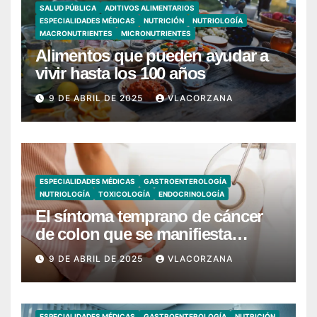
SALUD PÚBLICA
ADITIVOS ALIMENTARIOS
ESPECIALIDADES MÉDICAS
NUTRICIÓN
NUTRIOLOGÍA
MACRONUTRIENTES
MICRONUTRIENTES
Alimentos que pueden ayudar a
vivir hasta los 100 años
9 DE ABRIL DE 2025
VLACORZANA
ESPECIALIDADES MÉDICAS
GASTROENTEROLOGÍA
NUTRIOLOGÍA
TOXICOLOGÍA
ENDOCRINOLOGÍA
El síntoma temprano de cáncer
de colon que se manifiesta
cuando vas al baño
9 DE ABRIL DE 2025
VLACORZANA
ESPECIALIDADES MÉDICAS
GASTROENTEROLOGÍA
NUTRICIÓN