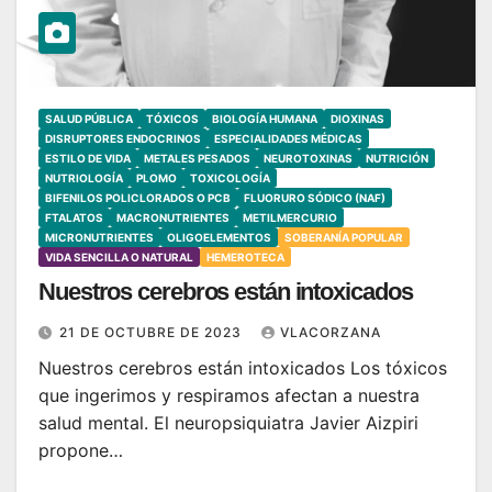
SALUD PÚBLICA
TÓXICOS
BIOLOGÍA HUMANA
DIOXINAS
DISRUPTORES ENDOCRINOS
ESPECIALIDADES MÉDICAS
ESTILO DE VIDA
METALES PESADOS
NEUROTOXINAS
NUTRICIÓN
NUTRIOLOGÍA
PLOMO
TOXICOLOGÍA
BIFENILOS POLICLORADOS O PCB
FLUORURO SÓDICO (NAF)
FTALATOS
MACRONUTRIENTES
METILMERCURIO
MICRONUTRIENTES
OLIGOELEMENTOS
SOBERANÍA POPULAR
VIDA SENCILLA O NATURAL
HEMEROTECA
Nuestros cerebros están intoxicados
21 DE OCTUBRE DE 2023
VLACORZANA
Nuestros cerebros están intoxicados Los tóxicos
que ingerimos y respiramos afectan a nuestra
salud mental. El neuropsiquiatra Javier Aizpiri
propone…