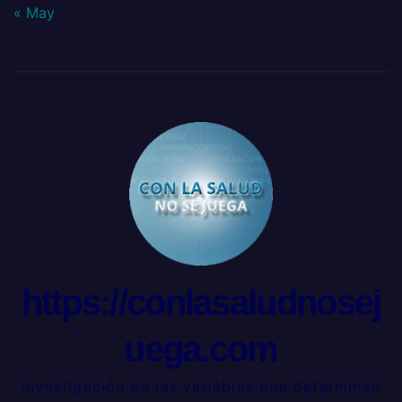
« May
https://conlasaludnosej
uega.com
Investigación de las variables que determinan