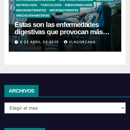
NUTRIOLOGÍA
TOXICOLOGÍA
ENDOCRINOLOGÍA
MACRONUTRIENTES
MICRONUTRIENTES
INDIZACIÓN MATERIAS
Estas son las enfermedades
digestivas que provocan más
hospitalizaciones en España
9 DE ABRIL DE 2025
VLACORZANA
Archivos
ARCHIVOS