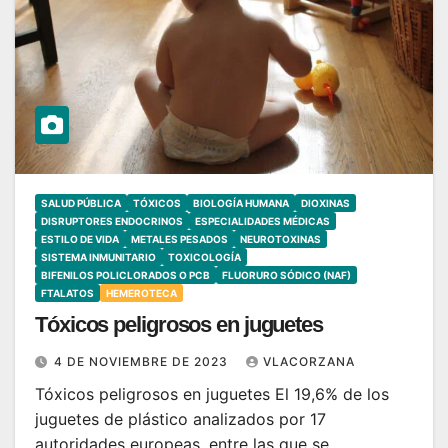
SALUD PÚBLICA
TÓXICOS
BIOLOGÍA HUMANA
DIOXINAS
DISRUPTORES ENDOCRINOS
ESPECIALIDADES MÉDICAS
ESTILO DE VIDA
METALES PESADOS
NEUROTOXINAS
SISTEMA INMUNITARIO
TOXICOLOGÍA
BIFENILOS POLICLORADOS O PCB
FLUORURO SÓDICO (NAF)
FTALATOS
HEMEROTECA
Tóxicos peligrosos en juguetes
4 DE NOVIEMBRE DE 2023
VLACORZANA
Tóxicos peligrosos en juguetes El 19,6% de los
juguetes de plástico analizados por 17
autoridades europeas, entre las que se…