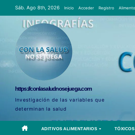
Ir
Sáb. Ago 8th, 2026
Inicio
Acceder
Registro
Aliment
al
contenido
https://conlasaludnosejuega.com
Investigación de las variables que
determinan la salud
ADITIVOS ALIMENTARIOS
TÓXICO