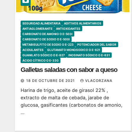
SEGURIDAD ALIMENTARIA
ADITIVOS ALIMENTARIOS
ANTIAGLOMERANTE
ANTIOXIDANTES
CARBONATO DE AMONIO O E-503I
CARBONATO DE SODIO O E-500I
METABISULFITO DE SODIO O E-223
POTENCIADOR DEL SABOR
ACIDULANTES
GLUTAMATO MONOSODICO O E-621
GUANILATO SÓDICO O E-627
INOSINATO SÓDICO O E-631
ÁCIDO CÍTRICO O E-330
Galletas saladas con sabor a queso
18 DE OCTUBRE DE 2021
VLACORZANA
Harina de trigo, aceite de girasol 22% ,
extracto de malta de cebada, jarabe de
glucosa, gasificantes (carbonatos de amonio,
…