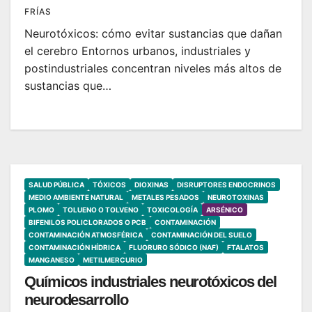
FRÍAS
Neurotóxicos: cómo evitar sustancias que dañan
el cerebro Entornos urbanos, industriales y
postindustriales concentran niveles más altos de
sustancias que…
SALUD PÚBLICA
TÓXICOS
DIOXINAS
DISRUPTORES ENDOCRINOS
MEDIO AMBIENTE NATURAL
METALES PESADOS
NEUROTOXINAS
PLOMO
TOLUENO O TOLVENO
TOXICOLOGÍA
ARSÉNICO
BIFENILOS POLICLORADOS O PCB
CONTAMINACIÓN
CONTAMINACIÓN ATMOSFÉRICA
CONTAMINACIÓN DEL SUELO
CONTAMINACIÓN HÍDRICA
FLUORURO SÓDICO (NAF)
FTALATOS
MANGANESO
METILMERCURIO
Químicos industriales neurotóxicos del
neurodesarrollo