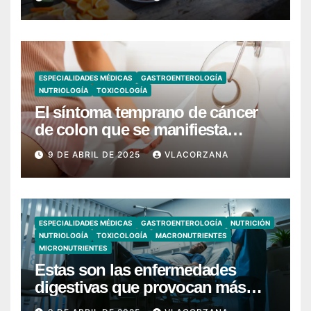
ESPECIALIDADES MÉDICAS
GASTROENTEROLOGÍA
NUTRIOLOGÍA
TOXICOLOGÍA
El síntoma temprano de cáncer
de colon que se manifiesta
cuando vas al baño
9 DE ABRIL DE 2025
VLACORZANA
ESPECIALIDADES MÉDICAS
GASTROENTEROLOGÍA
NUTRICIÓN
NUTRIOLOGÍA
TOXICOLOGÍA
MACRONUTRIENTES
MICRONUTRIENTES
Estas son las enfermedades
digestivas que provocan más
hospitalizaciones en España