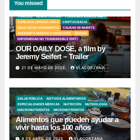
You missed
TÓXICOS
NEUROTOXINAS
FLUORURO SÓDICO (NAF)
CONLASALUDNOSEJUEGA
CRIPTOCRACIA
IDEOLOGÍAS DOMINANTES
CAUSAS DE MUERTE
ASESINATO MASIVO O GENOCIDIO
DOGMA
ENFERMEDAD NO TRANSMISIBLE (ENT)
OUR DAILY DOSE, a film by
Jeremy Seifert – Trailer
21 DE MAYO DE 2025
VLACORZANA
SALUD PÚBLICA
ADITIVOS ALIMENTARIOS
ESPECIALIDADES MÉDICAS
NUTRICIÓN
NUTRIOLOGÍA
MACRONUTRIENTES
MICRONUTRIENTES
Alimentos que pueden ayudar a
vivir hasta los 100 años
9 DE ABRIL DE 2025
VLACORZANA