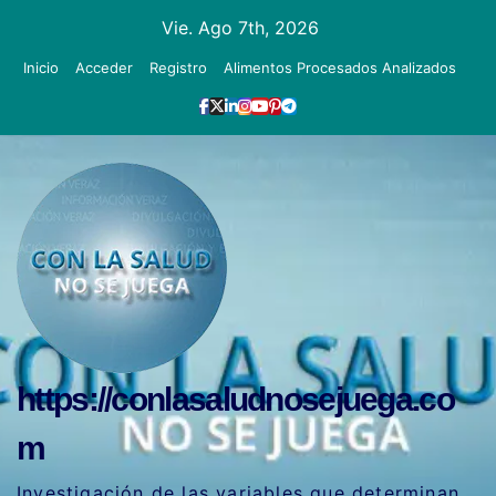
Ir
Vie. Ago 7th, 2026
al
Inicio
Acceder
Registro
Alimentos Procesados Analizados
contenido
https://conlasaludnosejuega.co
m
Investigación de las variables que determinan