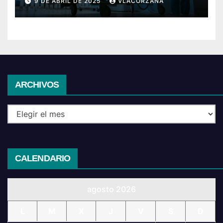
9 DE ABRIL DE 2025
VLACORZANA
Archivos
ARCHIVOS
CALENDARIO
agosto 2026
L
M
X
J
V
S
D