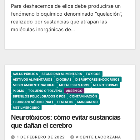
Para deshacernos de ellos debe producirse un
fenómeno bioquímico denominado “quelación”,
realizado por sustancias que atrapan las
moléculas inorgánicas de…
SALUD PÚBLICA
SEGURIDAD ALIMENTARIA
TÓXICOS
ADITIVOS ALIMENTARIOS
DIOXINAS
DISRUPTORES ENDOCRINOS
MEDIO AMBIENTE NATURAL
METALES PESADOS
NEUROTOXINAS
PLOMO
TOLUENO O TOLVENO
ARSÉNICO
BIFENILOS POLICLORADOS O PCB
CONTAMINACIÓN
FLUORURO SÓDICO (NAF)
FTALATOS
MANGANESO
METILMERCURIO
Neurotóxicos: cómo evitar sustancias
que dañan el cerebro
1 DE FEBRERO DE 2022
VICENTE LACORZANA