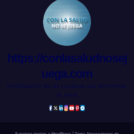
https://conlasaludnosej
uega.com
Investigación de las variables que determinan
la salud
Funciona gracias a WordPress
|
Tema: Newspaperex de