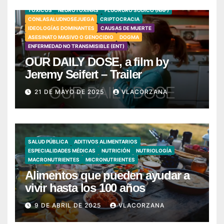
TÓXICOS
NEUROTOXINAS
FLUORURO SÓDICO (NAF)
CONLASALUDNOSEJUEGA
CRIPTOCRACIA
IDEOLOGÍAS DOMINANTES
CAUSAS DE MUERTE
ASESINATO MASIVO O GENOCIDIO
DOGMA
ENFERMEDAD NO TRANSMISIBLE (ENT)
OUR DAILY DOSE, a film by
Jeremy Seifert – Trailer
21 DE MAYO DE 2025
VLACORZANA
SALUD PÚBLICA
ADITIVOS ALIMENTARIOS
ESPECIALIDADES MÉDICAS
NUTRICIÓN
NUTRIOLOGÍA
MACRONUTRIENTES
MICRONUTRIENTES
Alimentos que pueden ayudar a
vivir hasta los 100 años
9 DE ABRIL DE 2025
VLACORZANA