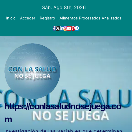
Ir
Sáb. Ago 8th, 2026
al
Inicio
Acceder
Registro
Alimentos Procesados Analizados
contenido
https://conlasaludnosejuega.co
m
Investigación de las variables que determinan