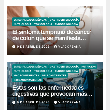
ESPECIALIDADES MÉDICAS
GASTROENTEROLOGÍA
NUTRIOLOGÍA
TOXICOLOGÍA
ENDOCRINOLOGÍA
El síntoma temprano de cáncer
de colon que se manifiesta
cuando vas al baño
9 DE ABRIL DE 2025
VLACORZANA
ESPECIALIDADES MÉDICAS
GASTROENTEROLOGÍA
NUTRICIÓN
NUTRIOLOGÍA
TOXICOLOGÍA
ENDOCRINOLOGÍA
MACRONUTRIENTES
MICRONUTRIENTES
INDIZACIÓN MATERIAS
Estas son las enfermedades
digestivas que provocan más
hospitalizaciones en España
9 DE ABRIL DE 2025
VLACORZANA