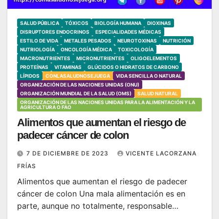
SALUD PÚBLICA
TÓXICOS
BIOLOGÍA HUMANA
DIOXINAS
DISRUPTORES ENDOCRINOS
ESPECIALIDADES MÉDICAS
ESTILO DE VIDA
METALES PESADOS
NEUROTOXINAS
NUTRICIÓN
NUTRIOLOGÍA
ONCOLOGÍA MÉDICA
TOXICOLOGÍA
MACRONUTRIENTES
MICRONUTRIENTES
OLIGOELEMENTOS
PROTEÍNAS
VITAMINAS
GLÚCIDOS O HIDRATOS DE CARBONO
LÍPIDOS
CONLASALUDNOSEJUEGA
VIDA SENCILLA O NATURAL
ORGANIZACIÓN DE LAS NACIONES UNIDAS (ONU)
ORGANIZACIÓN MUNDIAL DE LA SALUD (OMS)
SALUD NATURAL
ORGANIZACIÓN DE LAS NACIONES UNIDAS PARA LA ALIMENTACIÓN Y LA
AGRICULTURA O FAO
Alimentos que aumentan el riesgo de
padecer cáncer de colon
7 DE DICIEMBRE DE 2023
VICENTE LACORZANA
FRÍAS
Alimentos que aumentan el riesgo de padecer
cáncer de colon Una mala alimentación es en
parte, aunque no totalmente, responsable…