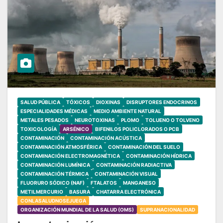
SALUD PÚBLICA
TÓXICOS
DIOXINAS
DISRUPTORES ENDOCRINOS
ESPECIALIDADES MÉDICAS
MEDIO AMBIENTE NATURAL
METALES PESADOS
NEUROTOXINAS
PLOMO
TOLUENO O TOLVENO
TOXICOLOGÍA
ARSÉNICO
BIFENILOS POLICLORADOS O PCB
CONTAMINACIÓN
CONTAMINACIÓN ACÚSTICA
CONTAMINACIÓN ATMOSFÉRICA
CONTAMINACIÓN DEL SUELO
CONTAMINACIÓN ELECTROMAGNÉTICA
CONTAMINACIÓN HÍDRICA
CONTAMINACIÓN LUMÍNICA
CONTAMINACIÓN RADIACTIVA
CONTAMINACIÓN TÉRMICA
CONTAMINACIÓN VISUAL
FLUORURO SÓDICO (NAF)
FTALATOS
MANGANESO
METILMERCURIO
BASURA
CHATARRA ELECTRÓNICA
CONLASALUDNOSEJUEGA
ORGANIZACIÓN MUNDIAL DE LA SALUD (OMS)
SUPRANACIONALIDAD