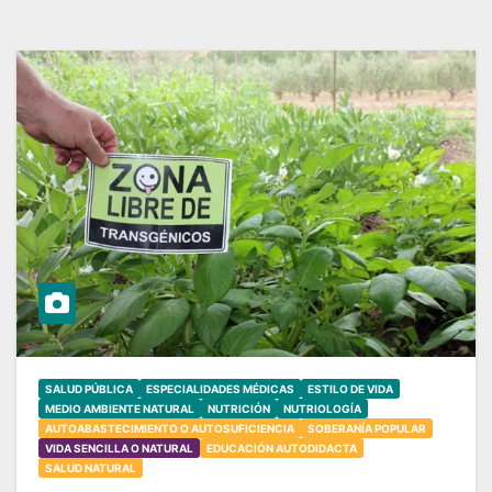
SALUD PÚBLICA
ESPECIALIDADES MÉDICAS
ESTILO DE VIDA
MEDIO AMBIENTE NATURAL
NUTRICIÓN
NUTRIOLOGÍA
AUTOABASTECIMIENTO O AUTOSUFICIENCIA
SOBERANÍA POPULAR
VIDA SENCILLA O NATURAL
EDUCACIÓN AUTODIDACTA
SALUD NATURAL