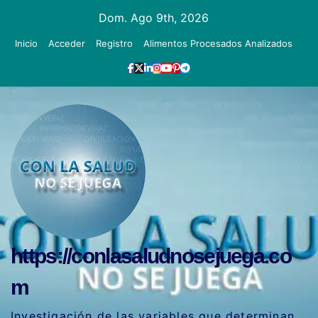
Ir
Dom. Ago 9th, 2026
al
Inicio
Acceder
Registro
Alimentos Procesados Analizados
contenido
https://conlasaludnosejuega.co
m
Investigación de las variables que determinan