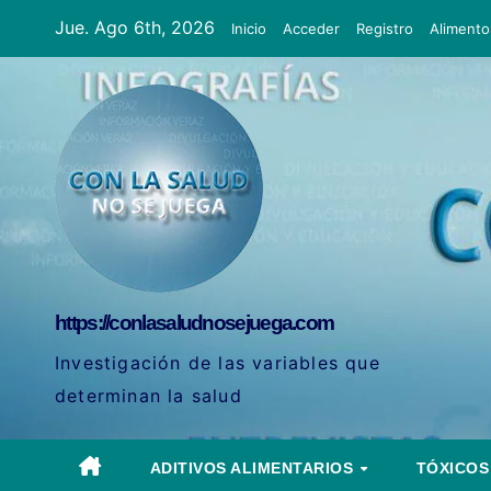
Ir
Jue. Ago 6th, 2026
Inicio
Acceder
Registro
Alimento
al
contenido
https://conlasaludnosejuega.com
Investigación de las variables que
determinan la salud
ADITIVOS ALIMENTARIOS
TÓXICO