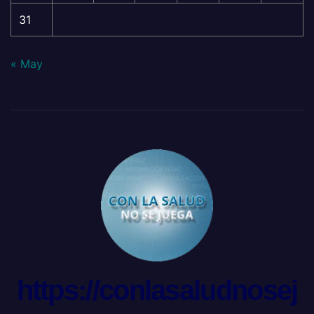
31
« May
https://conlasaludnosej