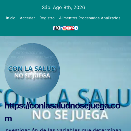
Ir
Sáb. Ago 8th, 2026
al
Inicio
Acceder
Registro
Alimentos Procesados Analizados
contenido
https://conlasaludnosejuega.co
m
Investigación de las variables que determinan