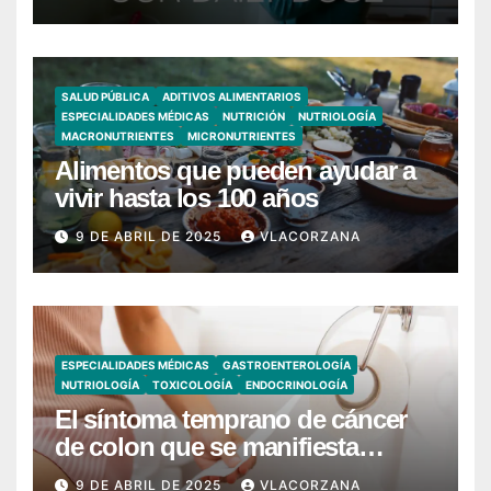
SALUD PÚBLICA
ADITIVOS ALIMENTARIOS
ESPECIALIDADES MÉDICAS
NUTRICIÓN
NUTRIOLOGÍA
MACRONUTRIENTES
MICRONUTRIENTES
Alimentos que pueden ayudar a
vivir hasta los 100 años
9 DE ABRIL DE 2025
VLACORZANA
ESPECIALIDADES MÉDICAS
GASTROENTEROLOGÍA
NUTRIOLOGÍA
TOXICOLOGÍA
ENDOCRINOLOGÍA
El síntoma temprano de cáncer
de colon que se manifiesta
cuando vas al baño
9 DE ABRIL DE 2025
VLACORZANA