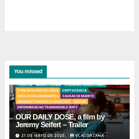
You missed
TÓXICOS
NEUROTOXINAS
FLUORURO SÓDICO (NAF)
CONLASALUDNOSEJUEGA
CRIPTOCRACIA
IDEOLOGÍAS DOMINANTES
CAUSAS DE MUERTE
ASESINATO MASIVO O GENOCIDIO
DOGMA
ENFERMEDAD NO TRANSMISIBLE (ENT)
OUR DAILY DOSE, a film by
Jeremy Seifert – Trailer
21 DE MAYO DE 2025
VLACORZANA