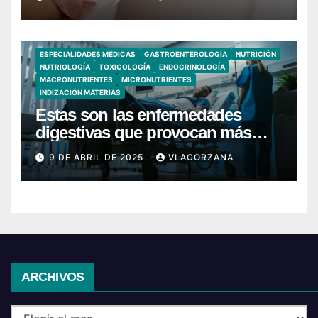
ESPECIALIDADES MÉDICAS
GASTROENTEROLOGÍA
NUTRICIÓN
NUTRIOLOGÍA
TOXICOLOGÍA
ENDOCRINOLOGÍA
MACRONUTRIENTES
MICRONUTRIENTES
INDIZACIÓN MATERIAS
Estas son las enfermedades
digestivas que provocan más
hospitalizaciones en España
9 DE ABRIL DE 2025
VLACORZANA
Archivos
ARCHIVOS