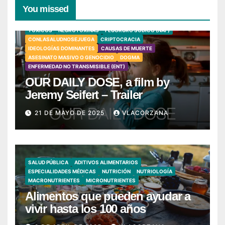
You missed
TÓXICOS
NEUROTOXINAS
FLUORURO SÓDICO (NAF)
CONLASALUDNOSEJUEGA
CRIPTOCRACIA
IDEOLOGÍAS DOMINANTES
CAUSAS DE MUERTE
ASESINATO MASIVO O GENOCIDIO
DOGMA
ENFERMEDAD NO TRANSMISIBLE (ENT)
OUR DAILY DOSE, a film by
Jeremy Seifert – Trailer
21 DE MAYO DE 2025
VLACORZANA
SALUD PÚBLICA
ADITIVOS ALIMENTARIOS
ESPECIALIDADES MÉDICAS
NUTRICIÓN
NUTRIOLOGÍA
MACRONUTRIENTES
MICRONUTRIENTES
Alimentos que pueden ayudar a
vivir hasta los 100 años