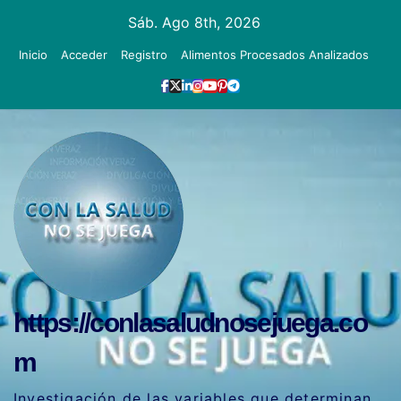
Ir
Sáb. Ago 8th, 2026
al
Inicio
Acceder
Registro
Alimentos Procesados Analizados
contenido
https://conlasaludnosejuega.co
m
Investigación de las variables que determinan