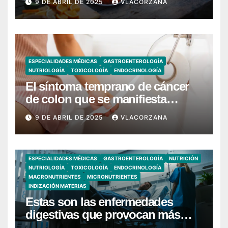
9 DE ABRIL DE 2025
VLACORZANA
ESPECIALIDADES MÉDICAS
GASTROENTEROLOGÍA
NUTRIOLOGÍA
TOXICOLOGÍA
ENDOCRINOLOGÍA
El síntoma temprano de cáncer
de colon que se manifiesta
cuando vas al baño
9 DE ABRIL DE 2025
VLACORZANA
ESPECIALIDADES MÉDICAS
GASTROENTEROLOGÍA
NUTRICIÓN
NUTRIOLOGÍA
TOXICOLOGÍA
ENDOCRINOLOGÍA
MACRONUTRIENTES
MICRONUTRIENTES
INDIZACIÓN MATERIAS
Estas son las enfermedades
digestivas que provocan más
hospitalizaciones en España