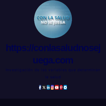
https://conlasaludnosej
uega.com
Investigación de las variables que determinan
la salud