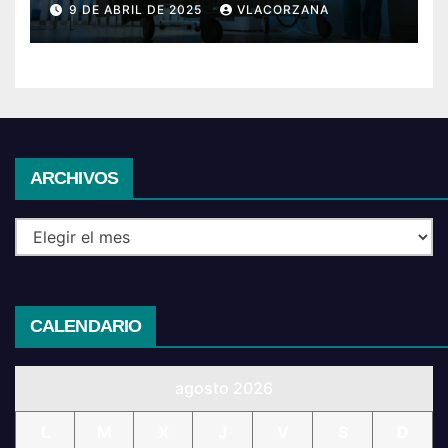
9 DE ABRIL DE 2025
VLACORZANA
Archivos
ARCHIVOS
CALENDARIO
agosto 2026
L
M
X
J
V
S
D